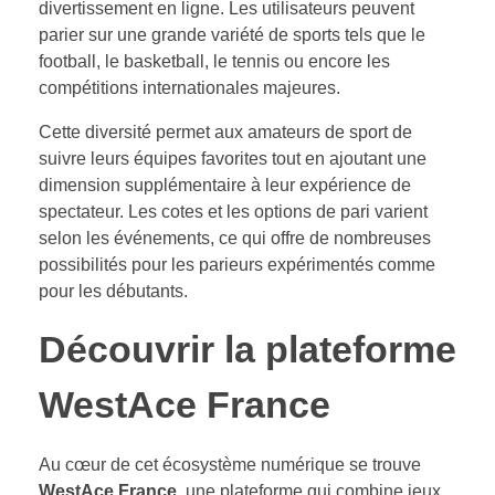
divertissement en ligne. Les utilisateurs peuvent
parier sur une grande variété de sports tels que le
football, le basketball, le tennis ou encore les
compétitions internationales majeures.
Cette diversité permet aux amateurs de sport de
suivre leurs équipes favorites tout en ajoutant une
dimension supplémentaire à leur expérience de
spectateur. Les cotes et les options de pari varient
selon les événements, ce qui offre de nombreuses
possibilités pour les parieurs expérimentés comme
pour les débutants.
Découvrir la plateforme
WestAce France
Au cœur de cet écosystème numérique se trouve
WestAce France
, une plateforme qui combine jeux