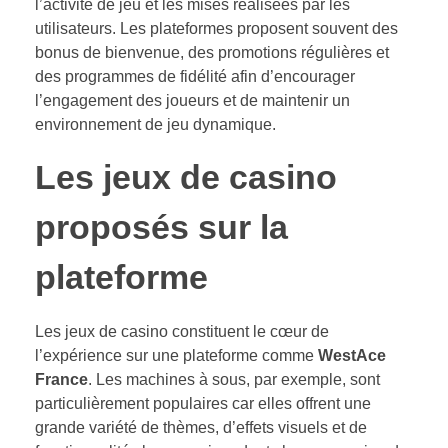
l’activité de jeu et les mises réalisées par les
utilisateurs. Les plateformes proposent souvent des
bonus de bienvenue, des promotions régulières et
des programmes de fidélité afin d’encourager
l’engagement des joueurs et de maintenir un
environnement de jeu dynamique.
Les jeux de casino
proposés sur la
plateforme
Les jeux de casino constituent le cœur de
l’expérience sur une plateforme comme
WestAce
France
. Les machines à sous, par exemple, sont
particulièrement populaires car elles offrent une
grande variété de thèmes, d’effets visuels et de