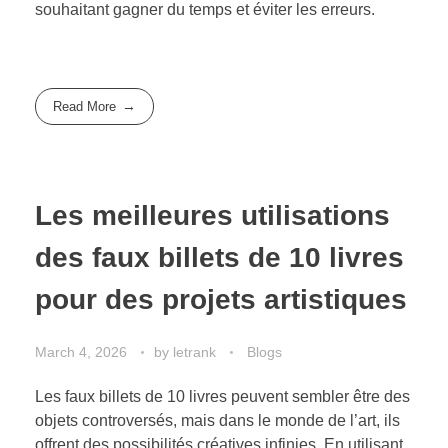
souhaitant gagner du temps et éviter les erreurs.
Read More
Les meilleures utilisations
des faux billets de 10 livres
pour des projets artistiques
March 4, 2026
by
letrank
Blogs
Les faux billets de 10 livres peuvent sembler être des
objets controversés, mais dans le monde de l’art, ils
offrent des possibilités créatives infinies. En utilisant