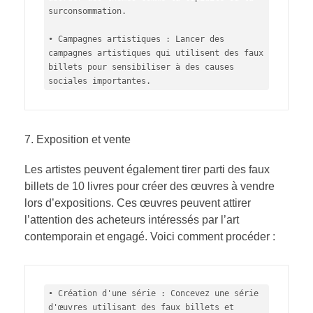
surconsommation.

• Campagnes artistiques : Lancer des 
campagnes artistiques qui utilisent des faux 
billets pour sensibiliser à des causes 
sociales importantes.
Exposition et vente
Les artistes peuvent également tirer parti des faux
billets de 10 livres pour créer des œuvres à vendre
lors d’expositions. Ces œuvres peuvent attirer
l’attention des acheteurs intéressés par l’art
contemporain et engagé. Voici comment procéder :
• Création d'une série : Concevez une série 
d'œuvres utilisant des faux billets et 