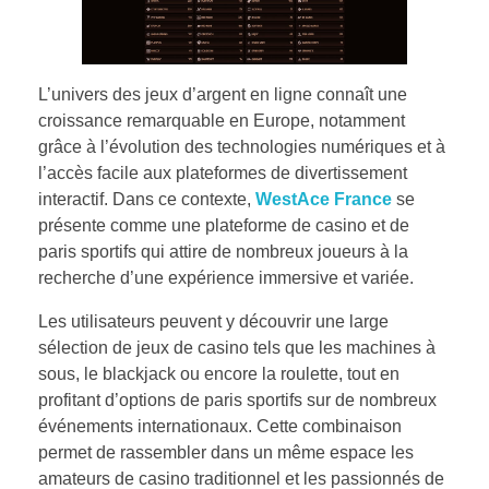
L’univers des jeux d’argent en ligne connaît une
croissance remarquable en Europe, notamment
grâce à l’évolution des technologies numériques et à
l’accès facile aux plateformes de divertissement
interactif. Dans ce contexte,
WestAce France
se
présente comme une plateforme de casino et de
paris sportifs qui attire de nombreux joueurs à la
recherche d’une expérience immersive et variée.
Les utilisateurs peuvent y découvrir une large
sélection de jeux de casino tels que les machines à
sous, le blackjack ou encore la roulette, tout en
profitant d’options de paris sportifs sur de nombreux
événements internationaux. Cette combinaison
permet de rassembler dans un même espace les
amateurs de casino traditionnel et les passionnés de