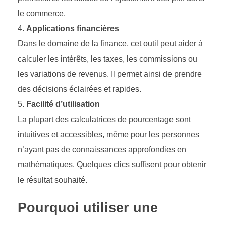
le commerce.
Applications financières
Dans le domaine de la finance, cet outil peut aider à
calculer les intérêts, les taxes, les commissions ou
les variations de revenus. Il permet ainsi de prendre
des décisions éclairées et rapides.
Facilité d’utilisation
La plupart des calculatrices de pourcentage sont
intuitives et accessibles, même pour les personnes
n’ayant pas de connaissances approfondies en
mathématiques. Quelques clics suffisent pour obtenir
le résultat souhaité.
Pourquoi utiliser une