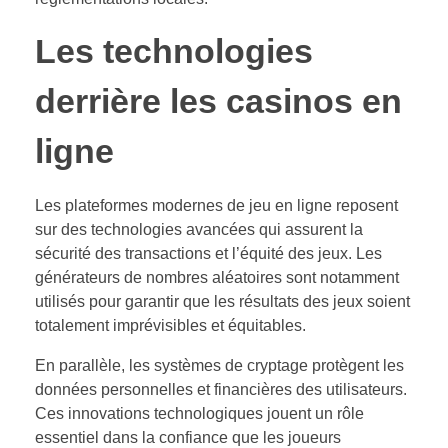
Les technologies
derrière les casinos en
ligne
Les plateformes modernes de jeu en ligne reposent
sur des technologies avancées qui assurent la
sécurité des transactions et l’équité des jeux. Les
générateurs de nombres aléatoires sont notamment
utilisés pour garantir que les résultats des jeux soient
totalement imprévisibles et équitables.
En parallèle, les systèmes de cryptage protègent les
données personnelles et financières des utilisateurs.
Ces innovations technologiques jouent un rôle
essentiel dans la confiance que les joueurs