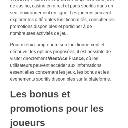
de casino, casino en direct et paris sportifs dans un
seul environnement en ligne. Les joueurs peuvent
explorer les différentes fonctionnalités, consulter les
promotions disponibles et participer à de
nombreuses activités de jeu.
Pour mieux comprendre son fonctionnement et
découvrir les options proposées, il est possible de
visiter directement
WestAce France
, où les
utilisateurs peuvent accéder aux informations
essentielles concernant les jeux, les bonus et les
événements sportifs disponibles sur la plateforme.
Les bonus et
promotions pour les
joueurs