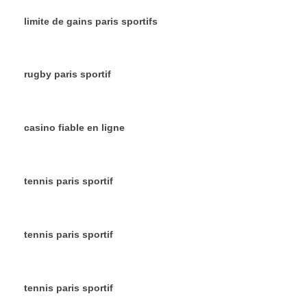
limite de gains paris sportifs
rugby paris sportif
casino fiable en ligne
tennis paris sportif
tennis paris sportif
tennis paris sportif