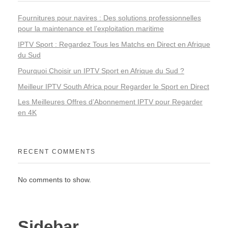
Fournitures pour navires : Des solutions professionnelles
pour la maintenance et l’exploitation maritime
IPTV Sport : Regardez Tous les Matchs en Direct en Afrique
du Sud
Pourquoi Choisir un IPTV Sport en Afrique du Sud ?
Meilleur IPTV South Africa pour Regarder le Sport en Direct
Les Meilleures Offres d’Abonnement IPTV pour Regarder
en 4K
RECENT COMMENTS
No comments to show.
Sidebar