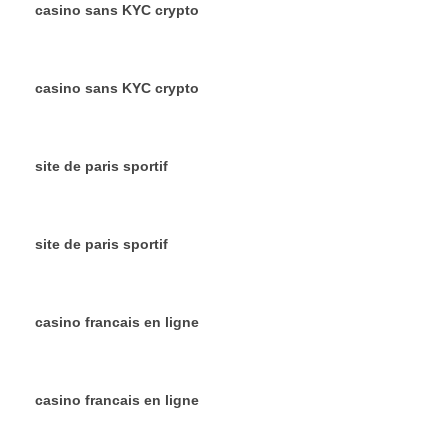
casino sans KYC crypto
casino sans KYC crypto
site de paris sportif
site de paris sportif
casino francais en ligne
casino francais en ligne