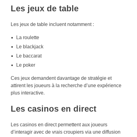
Les jeux de table
Les jeux de table incluent notamment :
La roulette
Le blackjack
Le baccarat
Le poker
Ces jeux demandent davantage de stratégie et
attirent les joueurs à la recherche d’une expérience
plus interactive.
Les casinos en direct
Les casinos en direct permettent aux joueurs
d’interagir avec de vrais croupiers via une diffusion