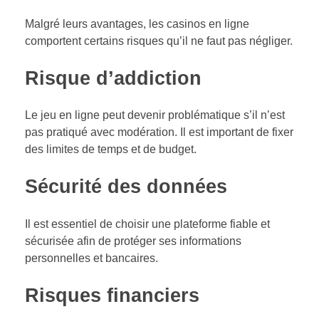
Malgré leurs avantages, les casinos en ligne
comportent certains risques qu’il ne faut pas négliger.
Risque d’addiction
Le jeu en ligne peut devenir problématique s’il n’est
pas pratiqué avec modération. Il est important de fixer
des limites de temps et de budget.
Sécurité des données
Il est essentiel de choisir une plateforme fiable et
sécurisée afin de protéger ses informations
personnelles et bancaires.
Risques financiers