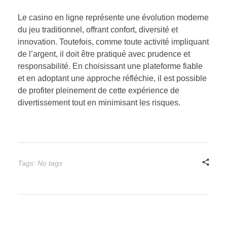
Le casino en ligne représente une évolution moderne
du jeu traditionnel, offrant confort, diversité et
innovation. Toutefois, comme toute activité impliquant
de l’argent, il doit être pratiqué avec prudence et
responsabilité. En choisissant une plateforme fiable
et en adoptant une approche réfléchie, il est possible
de profiter pleinement de cette expérience de
divertissement tout en minimisant les risques.
Tags: No tags