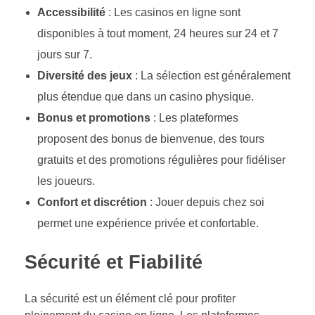
Accessibilité
: Les casinos en ligne sont
disponibles à tout moment, 24 heures sur 24 et 7
jours sur 7.
Diversité des jeux
: La sélection est généralement
plus étendue que dans un casino physique.
Bonus et promotions
: Les plateformes
proposent des bonus de bienvenue, des tours
gratuits et des promotions régulières pour fidéliser
les joueurs.
Confort et discrétion
: Jouer depuis chez soi
permet une expérience privée et confortable.
Sécurité et Fiabilité
La sécurité est un élément clé pour profiter