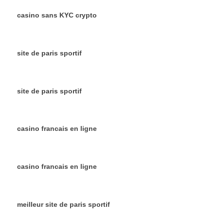
casino sans KYC crypto
site de paris sportif
site de paris sportif
casino francais en ligne
casino francais en ligne
meilleur site de paris sportif