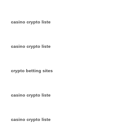
casino crypto liste
casino crypto liste
crypto betting sites
casino crypto liste
casino crypto liste