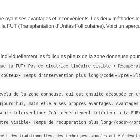
une ayant ses avantages et inconvénients. Les deux méthodes le
t la FUT (Transplantation d’Unités Folliculaires). Voici un aperç
individuellement les follicules pileux de la zone donneuse pour
que la FUT• Pas de cicatrice linéaire visible • Récupéra
 coûteux• Temps d'intervention plus long</code></pre></l
evelu de la zone donneuse, qui est ensuite découpée en u
ujourd'hui, mais elle a ses propres avantages. Avantages
seule intervention• Coût généralement inférieur à la FUE
être visible• Temps de récupération plus long</code></pr
méthodes traditionnelles, des techniques avancées ont été dévelo