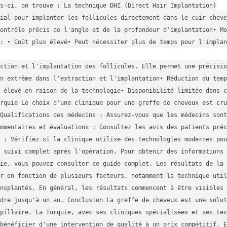
s-ci, on trouve : La technique DHI (Direct Hair Implantation)
ial pour implanter les follicules directement dans le cuir cheve
ontrôle précis de l'angle et de la profondeur d'implantation• Mo
: • Coût plus élevé• Peut nécessiter plus de temps pour l'implan
ction et l'implantation des follicules. Elle permet une précisio
n extrême dans l'extraction et l'implantation• Réduction du temp
 élevé en raison de la technologie• Disponibilité limitée dans c
rquie Le choix d'une clinique pour une greffe de cheveux est cru
Qualifications des médecins : Assurez-vous que les médecins sont
mmentaires et évaluations : Consultez les avis des patients préc
s : Vérifiez si la clinique utilise des technologies modernes pou
n suivi complet après l'opération. Pour obtenir des informations 
ie, vous pouvez consulter ce guide complet. Les résultats de la 
r en fonction de plusieurs facteurs, notamment la technique util
ansplantés. En général, les résultats commencent à être visibles 
dre jusqu'à un an. Conclusion La greffe de cheveux est une solut
pillaire. La Turquie, avec ses cliniques spécialisées et ses tec
bénéficier d'une intervention de qualité à un prix compétitif. E