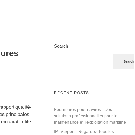
Search
eures
Search
RECENT POSTS
apport qualité-
Fournitures pour navires : Des
es principales
solutions professionnelles pour la
comparatif utile
maintenance et l’exploitation maritime
IPTV Sport : Regardez Tous les