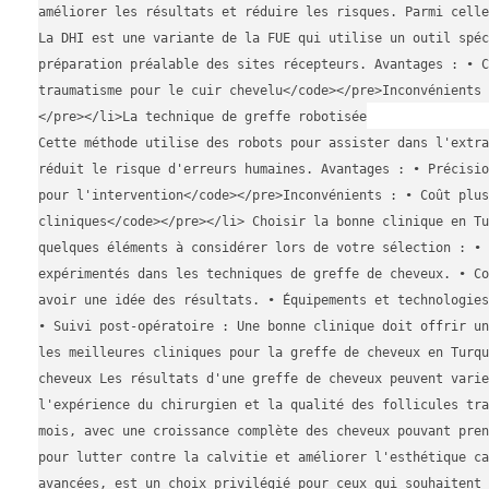
améliorer les résultats et réduire les risques. Parmi celle
La DHI est une variante de la FUE qui utilise un outil spéc
préparation préalable des sites récepteurs. Avantages : • C
traumatisme pour le cuir chevelu</code></pre>Inconvénients 
</pre></li>La technique de greffe robotisée
Cette méthode utilise des robots pour assister dans l'extra
réduit le risque d'erreurs humaines. Avantages : • Précisio
pour l'intervention</code></pre>Inconvénients : • Coût plus
cliniques</code></pre></li> Choisir la bonne clinique en Tu
quelques éléments à considérer lors de votre sélection : • 
expérimentés dans les techniques de greffe de cheveux. • Co
avoir une idée des résultats. • Équipements et technologie
• Suivi post-opératoire : Une bonne clinique doit offrir u
les meilleures cliniques pour la greffe de cheveux en Turqu
cheveux Les résultats d'une greffe de cheveux peuvent varie
l'expérience du chirurgien et la qualité des follicules tr
mois, avec une croissance complète des cheveux pouvant pren
pour lutter contre la calvitie et améliorer l'esthétique ca
avancées, est un choix privilégié pour ceux qui souhaitent 