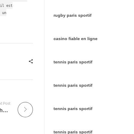
il est
 un
rugby paris sportif
casino fiable en ligne
tennis paris sportif
tennis paris sportif
t Post
tennis paris sportif
École de théâtre : le guide complet pour choisir sa formation en 2026
tennis paris sportif