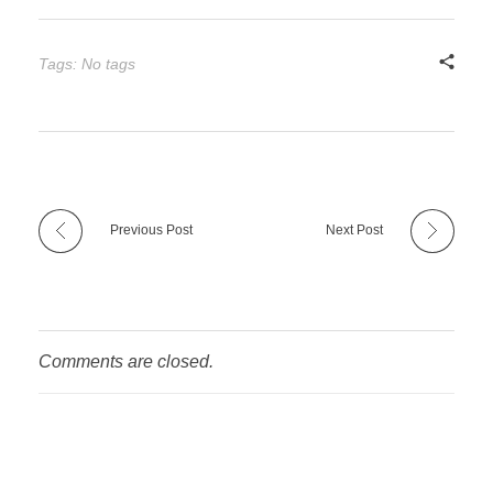
Tags: No tags
Previous Post
Next Post
Comments are closed.