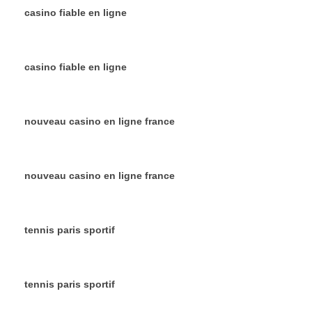
casino fiable en ligne
casino fiable en ligne
nouveau casino en ligne france
nouveau casino en ligne france
tennis paris sportif
tennis paris sportif