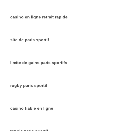
casino en ligne retrait rapide
site de paris sportif
limite de gains paris sportifs
rugby paris sportif
casino fiable en ligne
tennis paris sportif