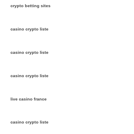
crypto betting sites
casino crypto liste
casino crypto liste
casino crypto liste
live casino france
casino crypto liste