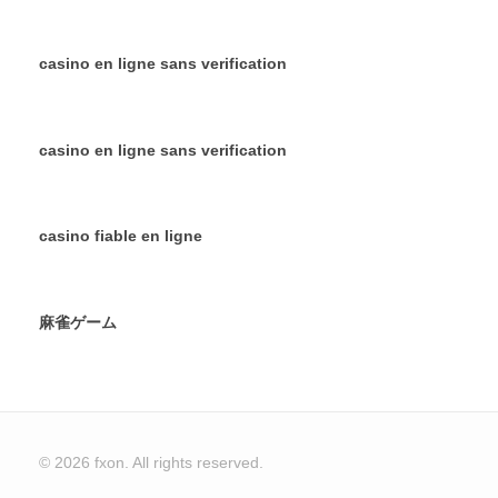
casino en ligne sans verification
casino en ligne sans verification
casino fiable en ligne
麻雀ゲーム
© 2026 fxon. All rights reserved.