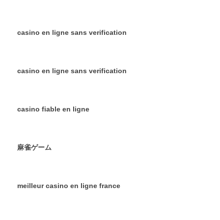
casino en ligne sans verification
casino en ligne sans verification
casino fiable en ligne
麻雀ゲーム
meilleur casino en ligne france