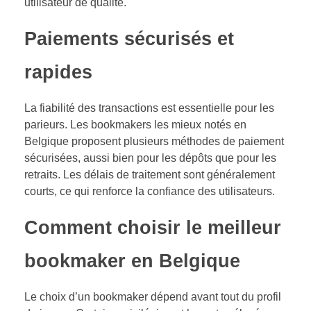
utilisateur de qualité.
Paiements sécurisés et
rapides
La fiabilité des transactions est essentielle pour les
parieurs. Les bookmakers les mieux notés en
Belgique proposent plusieurs méthodes de paiement
sécurisées, aussi bien pour les dépôts que pour les
retraits. Les délais de traitement sont généralement
courts, ce qui renforce la confiance des utilisateurs.
Comment choisir le meilleur
bookmaker en Belgique
Le choix d’un bookmaker dépend avant tout du profil