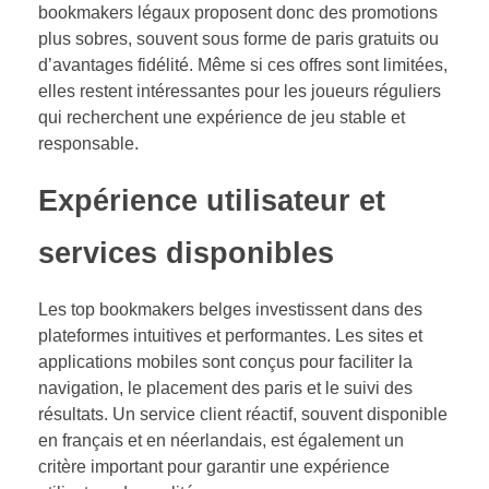
bookmakers légaux proposent donc des promotions
plus sobres, souvent sous forme de paris gratuits ou
d’avantages fidélité. Même si ces offres sont limitées,
elles restent intéressantes pour les joueurs réguliers
qui recherchent une expérience de jeu stable et
responsable.
Expérience utilisateur et
services disponibles
Les top bookmakers belges investissent dans des
plateformes intuitives et performantes. Les sites et
applications mobiles sont conçus pour faciliter la
navigation, le placement des paris et le suivi des
résultats. Un service client réactif, souvent disponible
en français et en néerlandais, est également un
critère important pour garantir une expérience