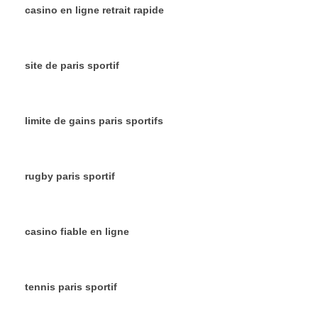
casino en ligne retrait rapide
site de paris sportif
limite de gains paris sportifs
rugby paris sportif
casino fiable en ligne
tennis paris sportif