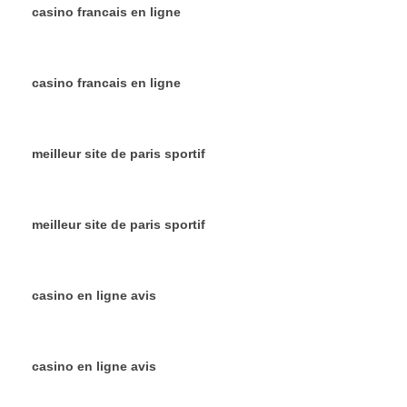
casino francais en ligne
casino francais en ligne
meilleur site de paris sportif
meilleur site de paris sportif
casino en ligne avis
casino en ligne avis