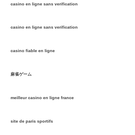
casino en ligne sans verification
casino en ligne sans verification
casino fiable en ligne
麻雀ゲーム
meilleur casino en ligne france
site de paris sportifs