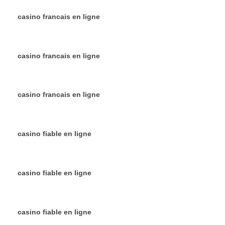
casino francais en ligne
casino francais en ligne
casino francais en ligne
casino fiable en ligne
casino fiable en ligne
casino fiable en ligne