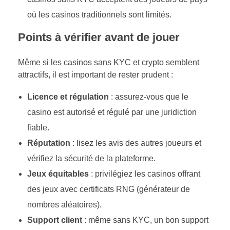
où les casinos traditionnels sont limités.
Points à vérifier avant de jouer
Même si les casinos sans KYC et crypto semblent
attractifs, il est important de rester prudent :
Licence et régulation
: assurez-vous que le
casino est autorisé et régulé par une juridiction
fiable.
Réputation
: lisez les avis des autres joueurs et
vérifiez la sécurité de la plateforme.
Jeux équitables
: privilégiez les casinos offrant
des jeux avec certificats RNG (générateur de
nombres aléatoires).
Support client
: même sans KYC, un bon support