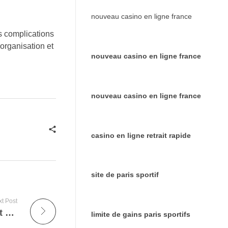
nouveau casino en ligne france
ns complications
’organisation et
nouveau casino en ligne france
nouveau casino en ligne france
casino en ligne retrait rapide
site de paris sportif
t Post
Meilleur site de casino en ligne : Comment choisir la plateforme idéale en France
limite de gains paris sportifs