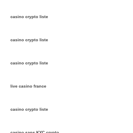
casino crypto liste
casino crypto liste
casino crypto liste
live casino france
casino crypto liste
casino sans KYC crypto