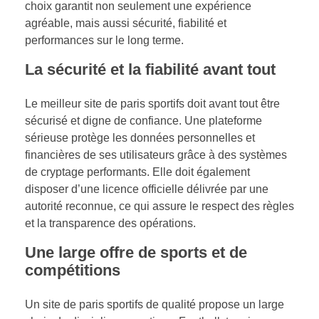
choix garantit non seulement une expérience
agréable, mais aussi sécurité, fiabilité et
performances sur le long terme.
La sécurité et la fiabilité avant tout
Le meilleur site de paris sportifs doit avant tout être
sécurisé et digne de confiance. Une plateforme
sérieuse protège les données personnelles et
financières de ses utilisateurs grâce à des systèmes
de cryptage performants. Elle doit également
disposer d’une licence officielle délivrée par une
autorité reconnue, ce qui assure le respect des règles
et la transparence des opérations.
Une large offre de sports et de
compétitions
Un site de paris sportifs de qualité propose un large