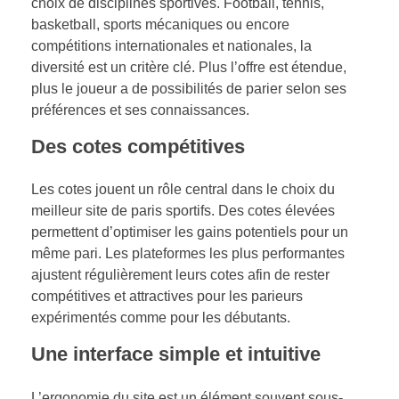
choix de disciplines sportives. Football, tennis,
basketball, sports mécaniques ou encore
compétitions internationales et nationales, la
diversité est un critère clé. Plus l’offre est étendue,
plus le joueur a de possibilités de parier selon ses
préférences et ses connaissances.
Des cotes compétitives
Les cotes jouent un rôle central dans le choix du
meilleur site de paris sportifs. Des cotes élevées
permettent d’optimiser les gains potentiels pour un
même pari. Les plateformes les plus performantes
ajustent régulièrement leurs cotes afin de rester
compétitives et attractives pour les parieurs
expérimentés comme pour les débutants.
Une interface simple et intuitive
L’ergonomie du site est un élément souvent sous-