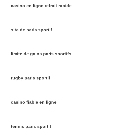
casino en ligne retrait rapide
site de paris sportif
limite de gains paris sportifs
rugby paris sportif
casino fiable en ligne
tennis paris sportif