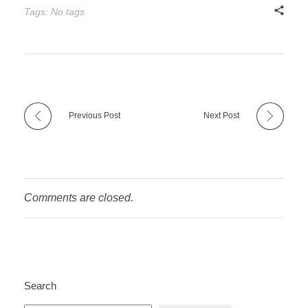
Tags: No tags
Previous Post
Next Post
Comments are closed.
Search