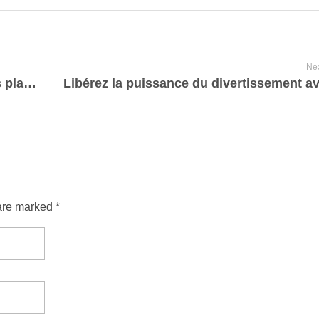
Nex
Easyplants comme destination pour les plantes à soie haut de gamme
are marked *