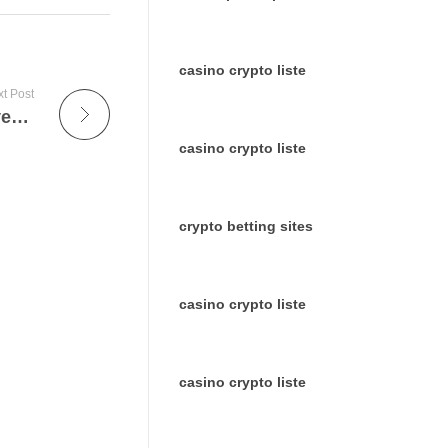
casino crypto liste
t Post
Libérez la puissance du divertissement avec le meilleur abonnement IPTV
casino crypto liste
crypto betting sites
casino crypto liste
casino crypto liste