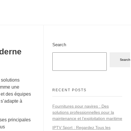
Search
oderne
Search
 solutions
comme une
RECENT POSTS
 et des équipes
 s’adapte à
Fournitures pour navires : Des
solutions professionnelles pour la
maintenance et l’exploitation maritime
ses principales
ous
IPTV Sport : Regardez Tous les