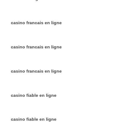
casino francais en ligne
casino francais en ligne
casino francais en ligne
casino fiable en ligne
casino fiable en ligne