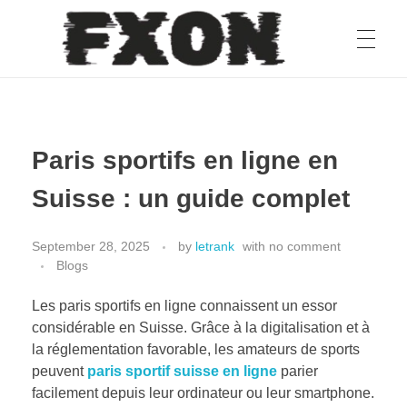
fxon
Paris sportifs en ligne en
Suisse : un guide complet
September 28, 2025
by
letrank
with
no comment
Blogs
Les paris sportifs en ligne connaissent un essor
considérable en Suisse. Grâce à la digitalisation et à
la réglementation favorable, les amateurs de sports
peuvent
paris sportif suisse en ligne
parier
facilement depuis leur ordinateur ou leur smartphone.