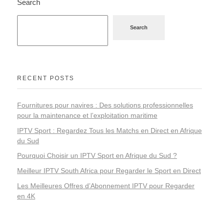
Search
Search
RECENT POSTS
Fournitures pour navires : Des solutions professionnelles
pour la maintenance et l’exploitation maritime
IPTV Sport : Regardez Tous les Matchs en Direct en Afrique
du Sud
Pourquoi Choisir un IPTV Sport en Afrique du Sud ?
Meilleur IPTV South Africa pour Regarder le Sport en Direct
Les Meilleures Offres d’Abonnement IPTV pour Regarder
en 4K