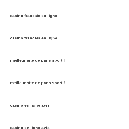
casino francais en ligne
casino francais en ligne
meilleur site de paris sportif
meilleur site de paris sportif
casino en ligne avis
casino en ligne avis