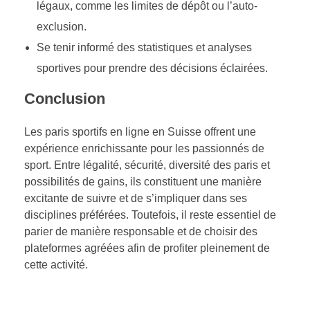
légaux, comme les limites de dépôt ou l’auto-
exclusion.
Se tenir informé des statistiques et analyses
sportives pour prendre des décisions éclairées.
Conclusion
Les paris sportifs en ligne en Suisse offrent une
expérience enrichissante pour les passionnés de
sport. Entre légalité, sécurité, diversité des paris et
possibilités de gains, ils constituent une manière
excitante de suivre et de s’impliquer dans ses
disciplines préférées. Toutefois, il reste essentiel de
parier de manière responsable et de choisir des
plateformes agréées afin de profiter pleinement de
cette activité.