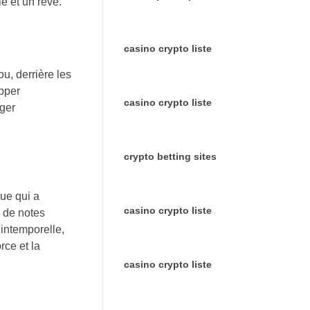
e et un rêve.
casino crypto liste
ou, derrière les
opper
casino crypto liste
nger
crypto betting sites
que qui a
casino crypto liste
x de notes
 intemporelle,
rce et la
casino crypto liste