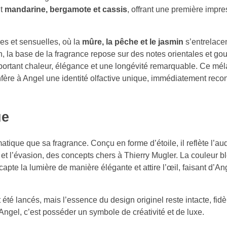
nt
mandarine, bergamote et cassis
, offrant une première impre
es et sensuelles, où la
mûre, la pêche et le jasmin
s’entrelacen
n, la base de la fragrance repose sur des notes orientales et go
portant chaleur, élégance et une longévité remarquable. Ce mé
ère à Angel une identité olfactive unique, immédiatement reco
ue
tique que sa fragrance. Conçu en forme d’étoile, il reflète l’au
 et l’évasion, des concepts chers à Thierry Mugler. La couleur b
apte la lumière de manière élégante et attire l’œil, faisant d’An
 été lancés, mais l’essence du design originel reste intacte, fidèl
ngel, c’est posséder un symbole de créativité et de luxe.