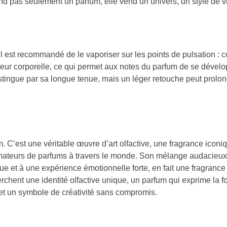
nd pas seulement un parfum, elle vend un univers, un style de vi
 il est recommandé de le vaporiser sur les points de pulsation : c
leur corporelle, ce qui permet aux notes du parfum de se dével
istingue par sa longue tenue, mais un léger retouche peut prolo
. C’est une véritable œuvre d’art olfactive, une fragrance iconi
s amateurs de parfums à travers le monde. Son mélange audacieu
 et à une expérience émotionnelle forte, en fait une fragrance
rchent une identité olfactive unique, un parfum qui exprime la fo
et un symbole de créativité sans compromis.