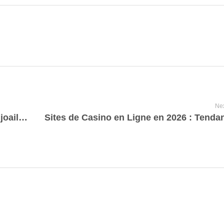
Nex
Boucheron Parfum Femme : l’élégance joaillière au cœur d’un parfum intemporel