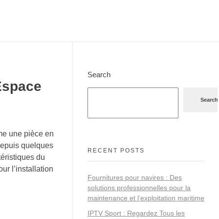
Search
Espace
Search
rme une pièce en
depuis quelques
RECENT POSTS
éristiques du
r l’installation
Fournitures pour navires : Des
solutions professionnelles pour la
maintenance et l’exploitation maritime
IPTV Sport : Regardez Tous les