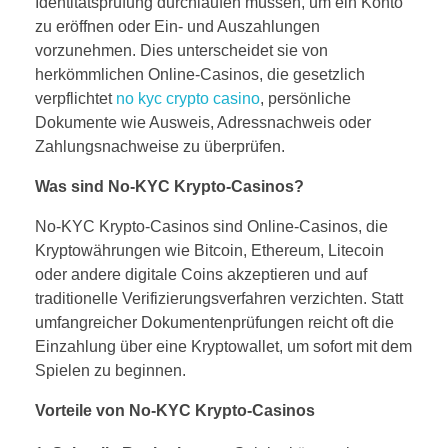
Identitätsprüfung durchlaufen müssen, um ein Konto
zu eröffnen oder Ein- und Auszahlungen
vorzunehmen. Dies unterscheidet sie von
herkömmlichen Online-Casinos, die gesetzlich
verpflichtet
no kyc crypto casino
, persönliche
Dokumente wie Ausweis, Adressnachweis oder
Zahlungsnachweise zu überprüfen.
Was sind No-KYC Krypto-Casinos?
No-KYC Krypto-Casinos sind Online-Casinos, die
Kryptowährungen wie Bitcoin, Ethereum, Litecoin
oder andere digitale Coins akzeptieren und auf
traditionelle Verifizierungsverfahren verzichten. Statt
umfangreicher Dokumentenprüfungen reicht oft die
Einzahlung über eine Kryptowallet, um sofort mit dem
Spielen zu beginnen.
Vorteile von No-KYC Krypto-Casinos