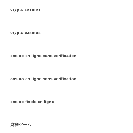
crypto casinos
crypto casinos
casino en ligne sans verification
casino en ligne sans verification
casino fiable en ligne
麻雀ゲーム