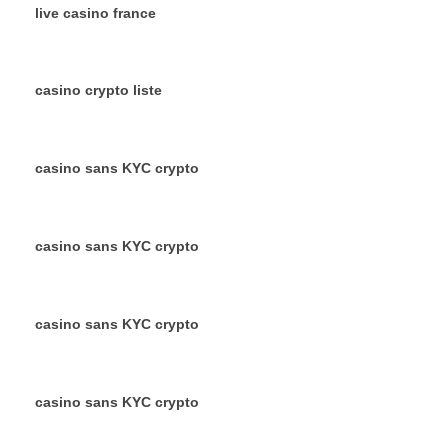
live casino france
casino crypto liste
casino sans KYC crypto
casino sans KYC crypto
casino sans KYC crypto
casino sans KYC crypto