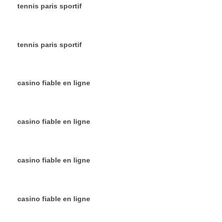
tennis paris sportif
tennis paris sportif
casino fiable en ligne
casino fiable en ligne
casino fiable en ligne
casino fiable en ligne