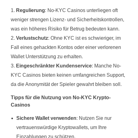
Regulierung
: No-KYC Casinos unterliegen oft
weniger strengen Lizenz- und Sicherheitskontrollen,
was ein höheres Risiko für Betrug bedeuten kann.
Verlustschutz
: Ohne KYC ist es schwieriger, im
Fall eines gehackten Kontos oder einer verlorenen
Wallet Unterstützung zu erhalten.
Eingeschränkter Kundenservice
: Manche No-
KYC Casinos bieten keinen umfangreichen Support,
da die Anonymität der Spieler gewahrt bleiben soll.
Tipps für die Nutzung von No-KYC Krypto-
Casinos
Sichere Wallet verwenden
: Nutzen Sie nur
vertrauenswürdige Kryptowallets, um Ihre
Einzahlungen zu schützen.