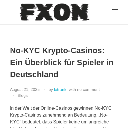
fxon
No-KYC Krypto-Casinos:
Ein Überblick für Spieler in
Deutschland
August 21, 2025
by
letrank
with
no comment
Blogs
In der Welt der Online-Casinos gewinnen No-KYC
Krypto-Casinos zunehmend an Bedeutung. „No-
KYC“ bedeutet, dass Spieler keine umfangreiche