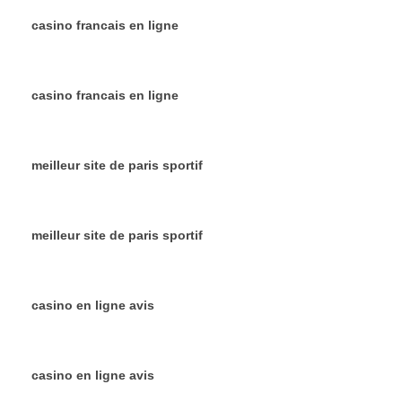
casino francais en ligne
casino francais en ligne
meilleur site de paris sportif
meilleur site de paris sportif
casino en ligne avis
casino en ligne avis