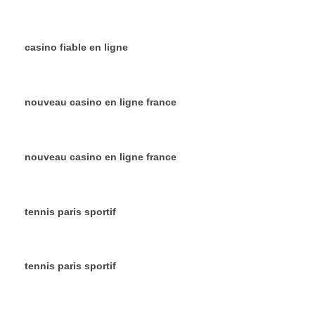
casino fiable en ligne
nouveau casino en ligne france
nouveau casino en ligne france
tennis paris sportif
tennis paris sportif