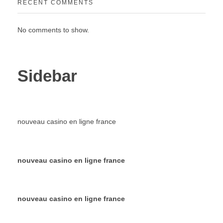
RECENT COMMENTS
No comments to show.
Sidebar
nouveau casino en ligne france
nouveau casino en ligne france
nouveau casino en ligne france