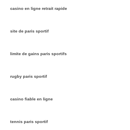
casino en ligne retrait rapide
site de paris sportif
limite de gains paris sportifs
rugby paris sportif
casino fiable en ligne
tennis paris sportif