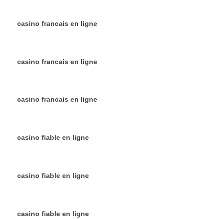
casino francais en ligne
casino francais en ligne
casino francais en ligne
casino fiable en ligne
casino fiable en ligne
casino fiable en ligne