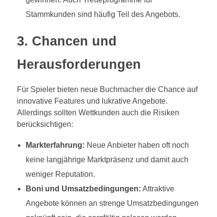
Stammkunden sind häufig Teil des Angebots.
3. Chancen und
Herausforderungen
Für Spieler bieten neue Buchmacher die Chance auf
innovative Features und lukrative Angebote.
Allerdings sollten Wettkunden auch die Risiken
berücksichtigen:
Markterfahrung:
Neue Anbieter haben oft noch
keine langjährige Marktpräsenz und damit auch
weniger Reputation.
Boni und Umsatzbedingungen:
Attraktive
Angebote können an strenge Umsatzbedingungen