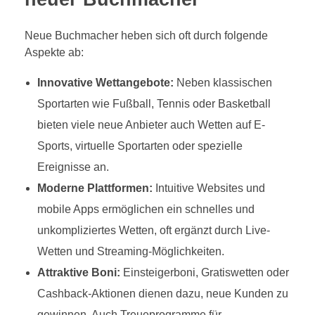
Neue Buchmacher heben sich oft durch folgende
Aspekte ab:
Innovative Wettangebote:
Neben klassischen
Sportarten wie Fußball, Tennis oder Basketball
bieten viele neue Anbieter auch Wetten auf E-
Sports, virtuelle Sportarten oder spezielle
Ereignisse an.
Moderne Plattformen:
Intuitive Websites und
mobile Apps ermöglichen ein schnelles und
unkompliziertes Wetten, oft ergänzt durch Live-
Wetten und Streaming-Möglichkeiten.
Attraktive Boni:
Einsteigerboni, Gratiswetten oder
Cashback-Aktionen dienen dazu, neue Kunden zu
gewinnen. Auch Treueprogramme für