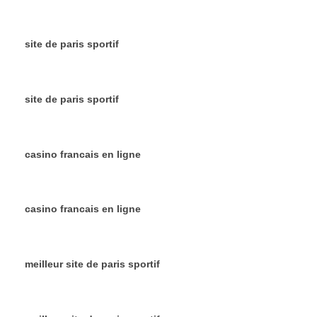
site de paris sportif
site de paris sportif
casino francais en ligne
casino francais en ligne
meilleur site de paris sportif