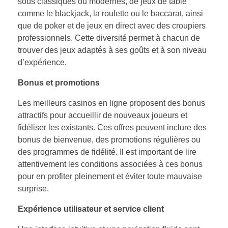
sous classiques ou modernes, de jeux de table
comme le blackjack, la roulette ou le baccarat, ainsi
que de poker et de jeux en direct avec des croupiers
professionnels. Cette diversité permet à chacun de
trouver des jeux adaptés à ses goûts et à son niveau
d’expérience.
Bonus et promotions
Les meilleurs casinos en ligne proposent des bonus
attractifs pour accueillir de nouveaux joueurs et
fidéliser les existants. Ces offres peuvent inclure des
bonus de bienvenue, des promotions régulières ou
des programmes de fidélité. Il est important de lire
attentivement les conditions associées à ces bonus
pour en profiter pleinement et éviter toute mauvaise
surprise.
Expérience utilisateur et service client