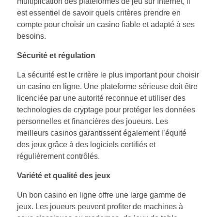
multiplication des plateformes de jeu sur Internet, il
est essentiel de savoir quels critères prendre en
compte pour choisir un casino fiable et adapté à ses
besoins.
Sécurité et régulation
La sécurité est le critère le plus important pour choisir
un casino en ligne. Une plateforme sérieuse doit être
licenciée par une autorité reconnue et utiliser des
technologies de cryptage pour protéger les données
personnelles et financières des joueurs. Les
meilleurs casinos garantissent également l’équité
des jeux grâce à des logiciels certifiés et
régulièrement contrôlés.
Variété et qualité des jeux
Un bon casino en ligne offre une large gamme de
jeux. Les joueurs peuvent profiter de machines à