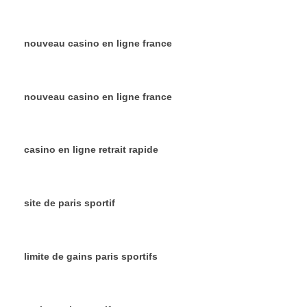
nouveau casino en ligne france
nouveau casino en ligne france
casino en ligne retrait rapide
site de paris sportif
limite de gains paris sportifs