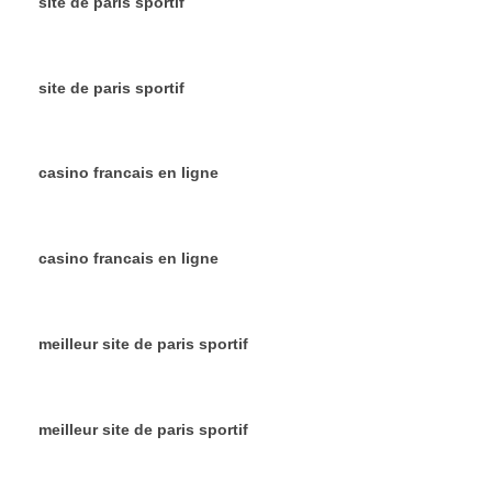
site de paris sportif
site de paris sportif
casino francais en ligne
casino francais en ligne
meilleur site de paris sportif
meilleur site de paris sportif