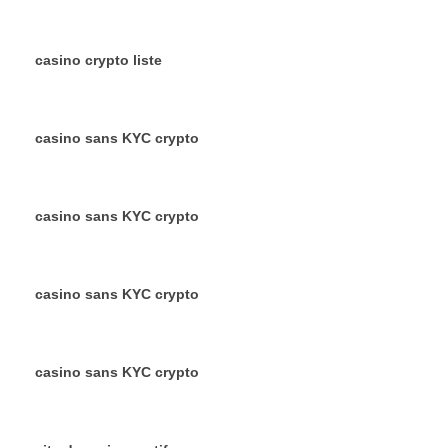
casino crypto liste
casino sans KYC crypto
casino sans KYC crypto
casino sans KYC crypto
casino sans KYC crypto