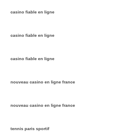
casino fiable en ligne
casino fiable en ligne
casino fiable en ligne
nouveau casino en ligne france
nouveau casino en ligne france
tennis paris sportif