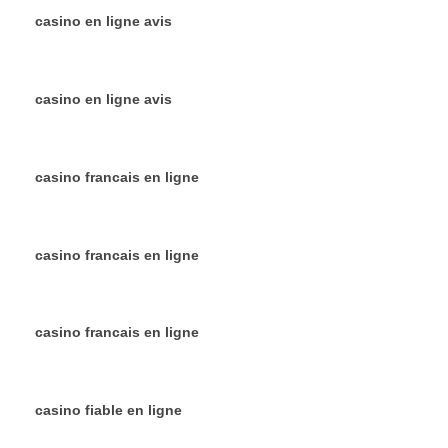
casino en ligne avis
casino en ligne avis
casino francais en ligne
casino francais en ligne
casino francais en ligne
casino fiable en ligne