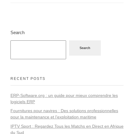
Search
Search
RECENT POSTS
ERP-Software.org : un guide pour mieux comprendre les
logiciels ERP
Fournitures pour navires : Des solutions professionnelles
pour la maintenance et l’exploitation maritime
IPTV Sport : Regardez Tous les Matchs en Direct en Afrique
du Sud