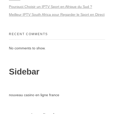
Pourquoi Choisir un IPTV Sport en Afrique du Sud ?
Meilleur IPTV South Africa pour Regarder le Sport en Direct
RECENT COMMENTS
No comments to show.
Sidebar
nouveau casino en ligne france