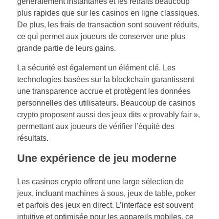
généralement instantanés et les retraits beaucoup
plus rapides que sur les casinos en ligne classiques.
De plus, les frais de transaction sont souvent réduits,
ce qui permet aux joueurs de conserver une plus
grande partie de leurs gains.
La sécurité est également un élément clé. Les
technologies basées sur la blockchain garantissent
une transparence accrue et protègent les données
personnelles des utilisateurs. Beaucoup de casinos
crypto proposent aussi des jeux dits « provably fair »,
permettant aux joueurs de vérifier l’équité des
résultats.
Une expérience de jeu moderne
Les casinos crypto offrent une large sélection de
jeux, incluant machines à sous, jeux de table, poker
et parfois des jeux en direct. L’interface est souvent
intuitive et optimisée pour les appareils mobiles, ce