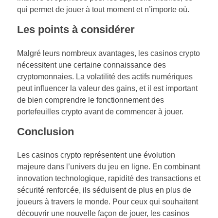
qui permet de jouer à tout moment et n’importe où.
Les points à considérer
Malgré leurs nombreux avantages, les casinos crypto
nécessitent une certaine connaissance des
cryptomonnaies. La volatilité des actifs numériques
peut influencer la valeur des gains, et il est important
de bien comprendre le fonctionnement des
portefeuilles crypto avant de commencer à jouer.
Conclusion
Les casinos crypto représentent une évolution
majeure dans l’univers du jeu en ligne. En combinant
innovation technologique, rapidité des transactions et
sécurité renforcée, ils séduisent de plus en plus de
joueurs à travers le monde. Pour ceux qui souhaitent
découvrir une nouvelle façon de jouer, les casinos