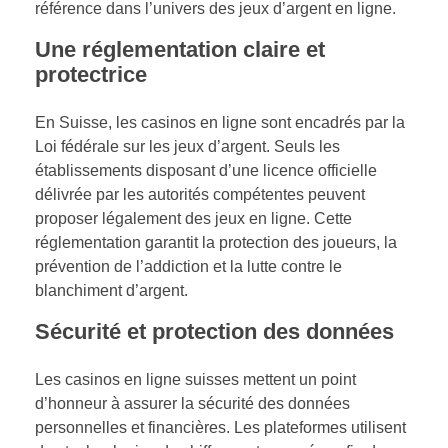
référence dans l’univers des jeux d’argent en ligne.
Une réglementation claire et
protectrice
En Suisse, les casinos en ligne sont encadrés par la
Loi fédérale sur les jeux d’argent. Seuls les
établissements disposant d’une licence officielle
délivrée par les autorités compétentes peuvent
proposer légalement des jeux en ligne. Cette
réglementation garantit la protection des joueurs, la
prévention de l’addiction et la lutte contre le
blanchiment d’argent.
Sécurité et protection des données
Les casinos en ligne suisses mettent un point
d’honneur à assurer la sécurité des données
personnelles et financières. Les plateformes utilisent