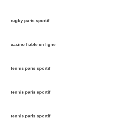
rugby paris sportif
casino fiable en ligne
tennis paris sportif
tennis paris sportif
tennis paris sportif