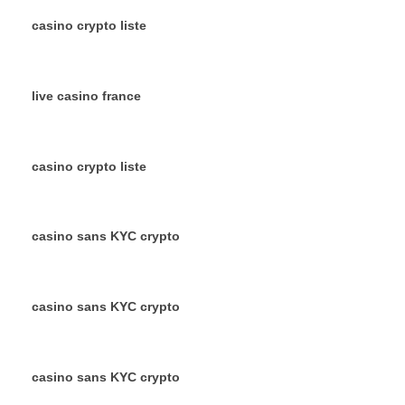
casino crypto liste
live casino france
casino crypto liste
casino sans KYC crypto
casino sans KYC crypto
casino sans KYC crypto