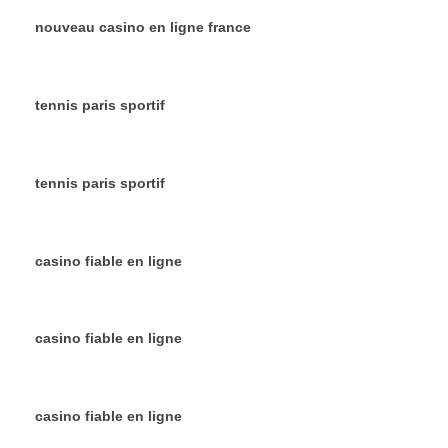
nouveau casino en ligne france
tennis paris sportif
tennis paris sportif
casino fiable en ligne
casino fiable en ligne
casino fiable en ligne