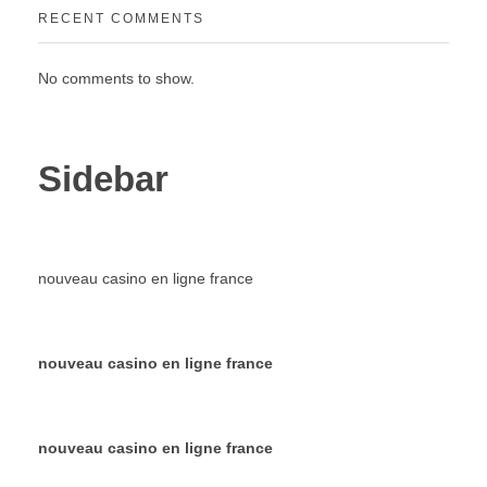
RECENT COMMENTS
No comments to show.
Sidebar
nouveau casino en ligne france
nouveau casino en ligne france
nouveau casino en ligne france