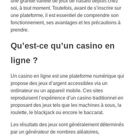
une grande variété de jeux de hasard depuis chez
soi, à tout moment. Toutefois, avant de s’inscrire sur
une plateforme, il est essentiel de comprendre son
fonctionnement, ses avantages et les précautions à
prendre.
Qu’est-ce qu’un casino en
ligne ?
Un casino en ligne est une plateforme numérique qui
propose des jeux d’argent accessibles via un
ordinateur ou un appareil mobile. Ces sites
reproduisent l’expérience d’un casino traditionnel en
proposant des jeux tels que les machines à sous, la
roulette, le blackjack ou encore le baccarat.
Les résultats des jeux sont généralement déterminés
par un générateur de nombres aléatoires,