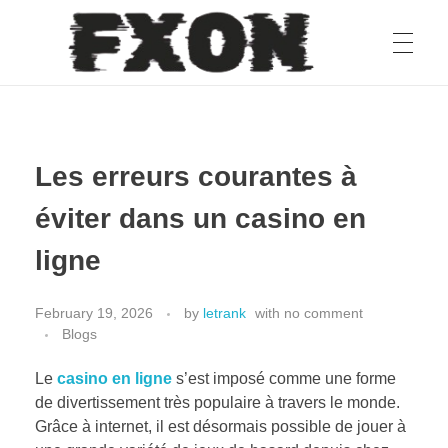
fxon
Les erreurs courantes à
éviter dans un casino en
ligne
February 19, 2026
by
letrank
with
no comment
Blogs
Le
casino en ligne
s’est imposé comme une forme
de divertissement très populaire à travers le monde.
Grâce à internet, il est désormais possible de jouer à