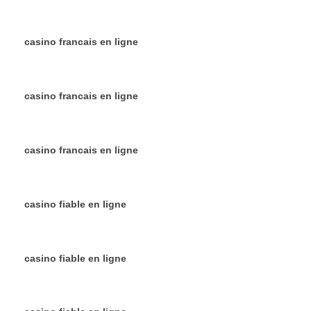
casino francais en ligne
casino francais en ligne
casino francais en ligne
casino fiable en ligne
casino fiable en ligne