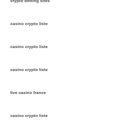
crypto betting sites
casino crypto liste
casino crypto liste
casino crypto liste
live casino france
casino crypto liste