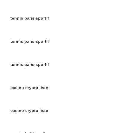
tennis paris sportif
tennis paris sportif
tennis paris sportif
casino crypto liste
casino crypto liste