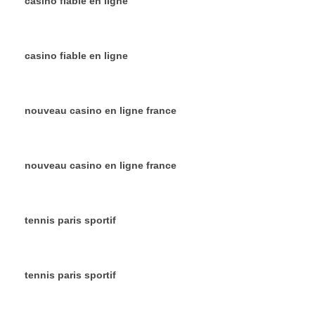
casino fiable en ligne
casino fiable en ligne
nouveau casino en ligne france
nouveau casino en ligne france
tennis paris sportif
tennis paris sportif