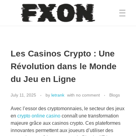
fxon
Les Casinos Crypto : Une
Révolution dans le Monde
du Jeu en Ligne
July 11, 2025
by
letrank
with
no comment
Blogs
Avec l’essor des cryptomonnaies, le secteur des jeux
en
crypto online casino
connaît une transformation
majeure grâce aux casinos crypto. Ces plateformes
innovantes permettent aux joueurs d’utiliser des