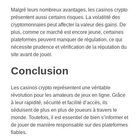
Malgré leurs nombreux avantages, les casinos crypto
présentent aussi certains risques. La volatilité des
cryptomonnaies peut affecter la valeur des gains. De
plus, comme ce marché est encore jeune, certaines
plateformes peuvent manquer de régulation, ce qui
nécessite prudence et vérification de la réputation du
site avant de jouer.
Conclusion
Les casinos crypto représentent une véritable
révolution pour les amateurs de jeux en ligne. Grâce
à leur rapidité, sécurité et facilité d’accès, ils
séduisent de plus en plus de joueurs à travers le
monde. Toutefois, il est essentiel de bien s’informer et
de jouer de manière responsable sur des plateformes
fiables.