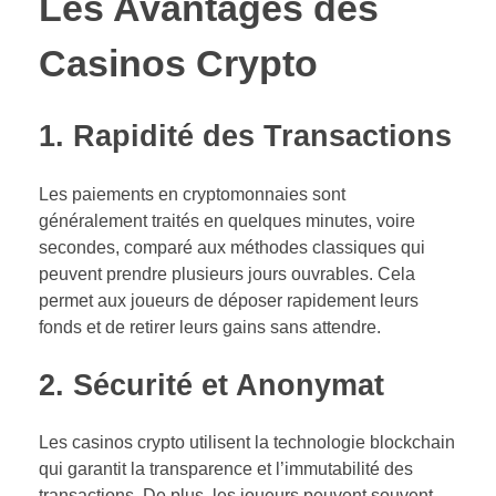
Les Avantages des
Casinos Crypto
1. Rapidité des Transactions
Les paiements en cryptomonnaies sont
généralement traités en quelques minutes, voire
secondes, comparé aux méthodes classiques qui
peuvent prendre plusieurs jours ouvrables. Cela
permet aux joueurs de déposer rapidement leurs
fonds et de retirer leurs gains sans attendre.
2. Sécurité et Anonymat
Les casinos crypto utilisent la technologie blockchain
qui garantit la transparence et l’immutabilité des
transactions. De plus, les joueurs peuvent souvent