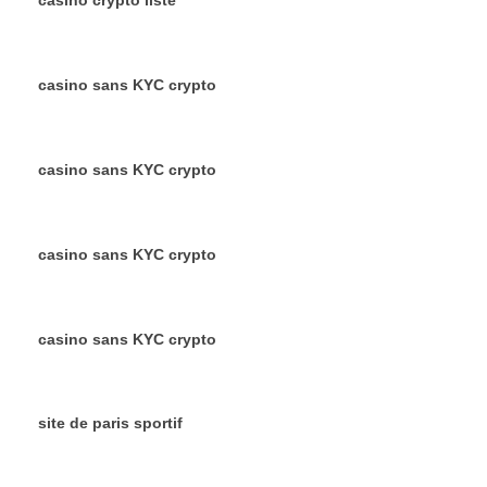
casino crypto liste
casino sans KYC crypto
casino sans KYC crypto
casino sans KYC crypto
casino sans KYC crypto
site de paris sportif