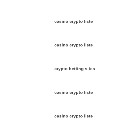
casino crypto liste
casino crypto liste
crypto betting sites
casino crypto liste
casino crypto liste