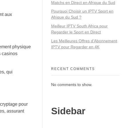
Matchs en Direct en Afrique du Sud
Pourquoi Choisir un IPTV Sport en
nt aux
Afrique du Sud ?
Meilleur IPTV South Africa pour
Regarder le Sport en Direct
Les Meilleures Offres d’Abonnement
ssement physique
IPTV pour Regarder en 4K
s casinos
RECENT COMMENTS
s, qui
No comments to show.
 cryptage pour
Sidebar
ées, assurant