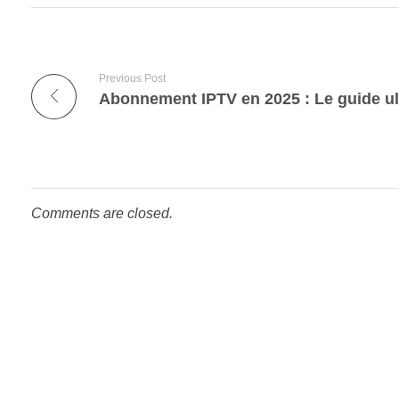
Previous Post
Comments are closed.