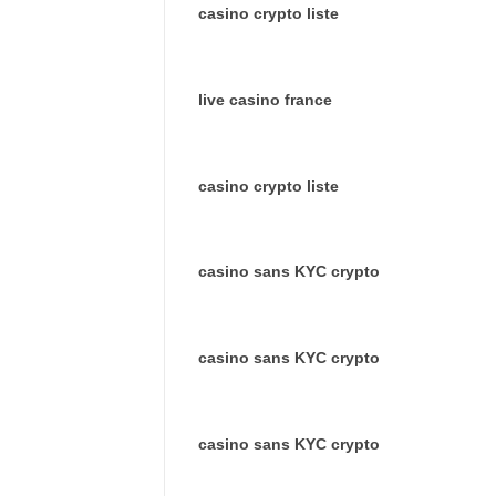
casino crypto liste
live casino france
casino crypto liste
casino sans KYC crypto
casino sans KYC crypto
casino sans KYC crypto