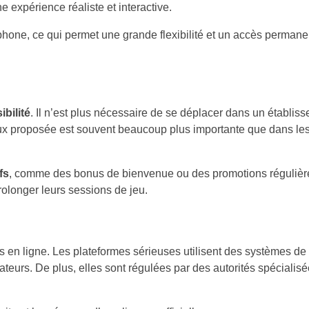
e expérience réaliste et interactive.
tphone, ce qui permet une grande flexibilité et un accès permane
ibilité
. Il n’est plus nécessaire de se déplacer dans un établi
 jeux proposée est souvent beaucoup plus importante que dans le
fs
, comme des bonus de bienvenue ou des promotions régulière
olonger leurs sessions de jeu.
 en ligne. Les plateformes sérieuses utilisent des systèmes de
ateurs. De plus, elles sont régulées par des autorités spécialis