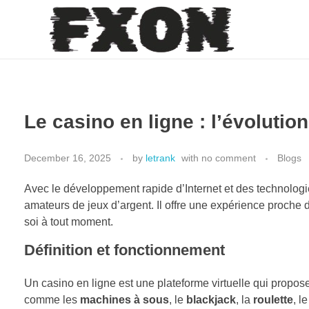
fxon
Le casino en ligne : l’évolutio
December 16, 2025
by
letrank
with
no comment
Blogs
Avec le développement rapide d’Internet et des technologi
amateurs de jeux d’argent. Il offre une expérience proche d
soi à tout moment.
Définition et fonctionnement
Un casino en ligne est une plateforme virtuelle qui propo
comme les
machines à sous
, le
blackjack
, la
roulette
, l