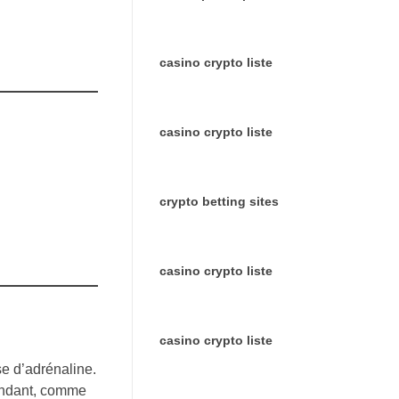
casino crypto liste
casino crypto liste
crypto betting sites
casino crypto liste
casino crypto liste
ose d’adrénaline.
pendant, comme