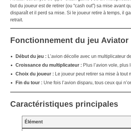
but du joueur est de retirer (ou “cash out”) sa mise avant q
disparaît et il perd sa mise. Si le joueur retire à temps, il
retrait.
Fonctionnement du jeu Aviator
Début du jeu :
L’avion décolle avec un multiplicateur d
Croissance du multiplicateur :
Plus l’avion vole, plus 
Choix du joueur :
Le joueur peut retirer sa mise à tout mo
Fin du tour :
Une fois l’avion disparu, tous ceux qui n’on
Caractéristiques principales
Élément