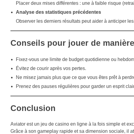
Placer deux mises différentes : une à faible risque (retrait
Analyse des statistiques précédentes
Observer les derniers résultats peut aider à anticiper l
Conseils pour jouer de manièr
Fixez-vous une limite de budget quotidienne ou hebdom
Évitez de courir après vos pertes.
Ne misez jamais plus que ce que vous êtes prêt à perdr
Prenez des pauses régulières pour garder un esprit clair
Conclusion
Aviator est un jeu de casino en ligne à la fois simple et exc
Grâce à son gameplay rapide et sa dimension sociale, il 