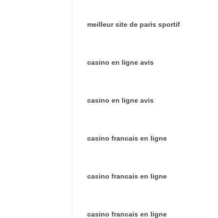
meilleur site de paris sportif
casino en ligne avis
casino en ligne avis
casino francais en ligne
casino francais en ligne
casino francais en ligne