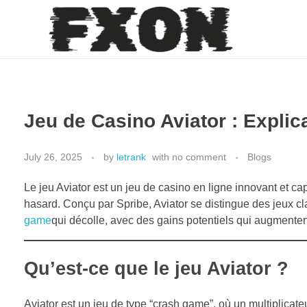
fxon
Jeu de Casino Aviator : Explic
July 26, 2025
by
letrank
with
no comment
Blogs
Le jeu Aviator est un jeu de casino en ligne innovant et c
hasard. Conçu par Spribe, Aviator se distingue des jeux 
game
qui décolle, avec des gains potentiels qui augmentent
Qu’est-ce que le jeu Aviator ?
Aviator est un jeu de type “crash game”, où un multiplicat