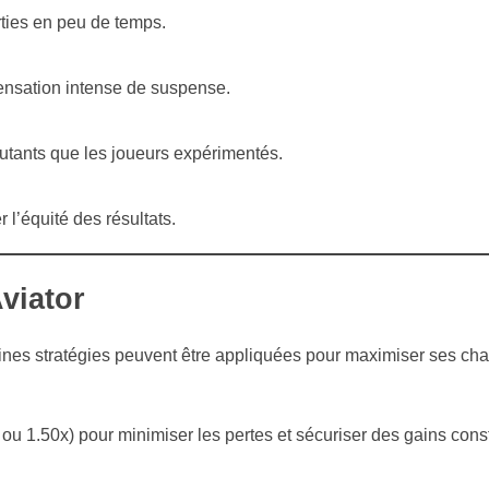
rties en peu de temps.
sensation intense de suspense.
débutants que les joueurs expérimentés.
 l’équité des résultats.
viator
aines stratégies peuvent être appliquées pour maximiser ses cha
ou 1.50x) pour minimiser les pertes et sécuriser des gains cons