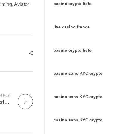
casino crypto liste
timing, Aviator
live casino france
casino crypto liste
casino sans KYC crypto
t Post
casino sans KYC crypto
Casino en ligne avec paiement rapide : Profitez de vos gains sans attendre
casino sans KYC crypto