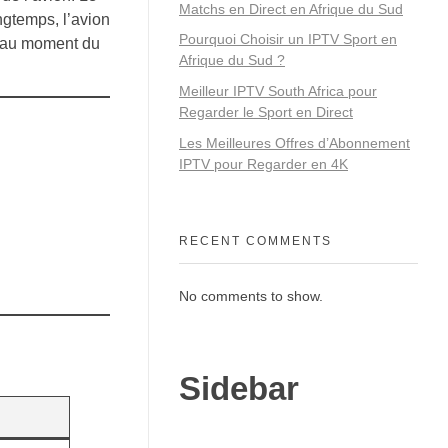
Matchs en Direct en Afrique du Sud
ongtemps, l’avion
Pourquoi Choisir un IPTV Sport en
hé au moment du
Afrique du Sud ?
Meilleur IPTV South Africa pour
Regarder le Sport en Direct
Les Meilleures Offres d’Abonnement
IPTV pour Regarder en 4K
RECENT COMMENTS
No comments to show.
Sidebar