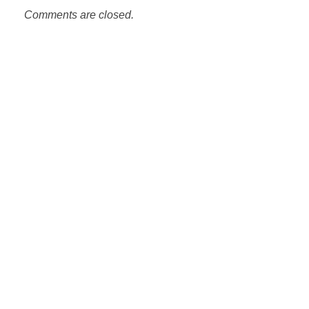
Comments are closed.