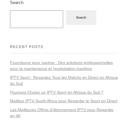
Search
Search
RECENT POSTS
Fournitures pour navires : Des solutions professionnelles
pour la maintenance et l’exploitation maritime
IPTV Sport : Regardez Tous les Matchs en Direct en Afrique
du Sud
Pourquoi Choisir un IPTV Sport en Afrique du Sud ?
Meilleur IPTV South Africa pour Regarder le Sport en Direct
Les Meilleures Offres d’Abonnement IPTV pour Regarder
en 4K