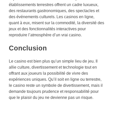
établissements terrestres offrent un cadre luxueux,
des restaurants gastronomiques, des spectacles et
des événements culturels. Les casinos en ligne,
quant à eux, misent sur la commodité, la diversité des
jeux et des fonctionnalités interactives pour
reproduire l’atmosphère d’un vrai casino.
Conclusion
Le casino est bien plus qu’un simple lieu de jeu. Il
allie culture, divertissement et technologie tout en
offrant aux joueurs la possibilité de vivre des
expériences uniques. Qu’il soit en ligne ou terrestre,
le casino reste un symbole de divertissement, mais il
demande toujours prudence et responsabilité pour
que le plaisir du jeu ne devienne pas un risque.