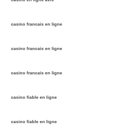
casino francais en ligne
casino francais en ligne
casino francais en ligne
casino fiable en ligne
casino fiable en ligne