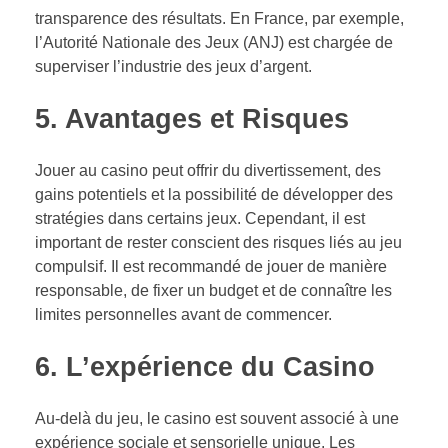
transparence des résultats. En France, par exemple,
l’Autorité Nationale des Jeux (ANJ) est chargée de
superviser l’industrie des jeux d’argent.
5. Avantages et Risques
Jouer au casino peut offrir du divertissement, des
gains potentiels et la possibilité de développer des
stratégies dans certains jeux. Cependant, il est
important de rester conscient des risques liés au jeu
compulsif. Il est recommandé de jouer de manière
responsable, de fixer un budget et de connaître les
limites personnelles avant de commencer.
6. L’expérience du Casino
Au-delà du jeu, le casino est souvent associé à une
expérience sociale et sensorielle unique. Les