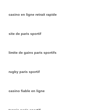
casino en ligne retrait rapide
site de paris sportif
limite de gains paris sportifs
rugby paris sportif
casino fiable en ligne