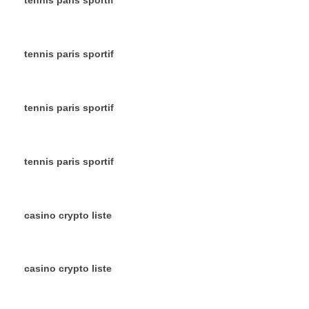
tennis paris sportif
tennis paris sportif
tennis paris sportif
tennis paris sportif
casino crypto liste
casino crypto liste