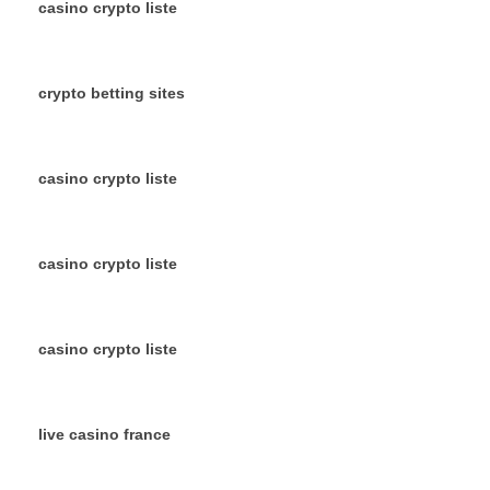
casino crypto liste
crypto betting sites
casino crypto liste
casino crypto liste
casino crypto liste
live casino france