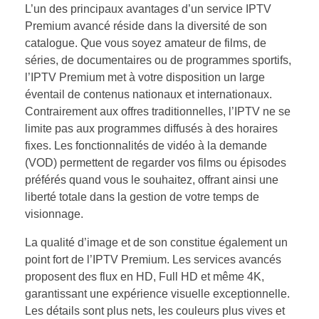
L’un des principaux avantages d’un service IPTV
Premium avancé réside dans la diversité de son
catalogue. Que vous soyez amateur de films, de
séries, de documentaires ou de programmes sportifs,
l’IPTV Premium met à votre disposition un large
éventail de contenus nationaux et internationaux.
Contrairement aux offres traditionnelles, l’IPTV ne se
limite pas aux programmes diffusés à des horaires
fixes. Les fonctionnalités de vidéo à la demande
(VOD) permettent de regarder vos films ou épisodes
préférés quand vous le souhaitez, offrant ainsi une
liberté totale dans la gestion de votre temps de
visionnage.
La qualité d’image et de son constitue également un
point fort de l’IPTV Premium. Les services avancés
proposent des flux en HD, Full HD et même 4K,
garantissant une expérience visuelle exceptionnelle.
Les détails sont plus nets, les couleurs plus vives et