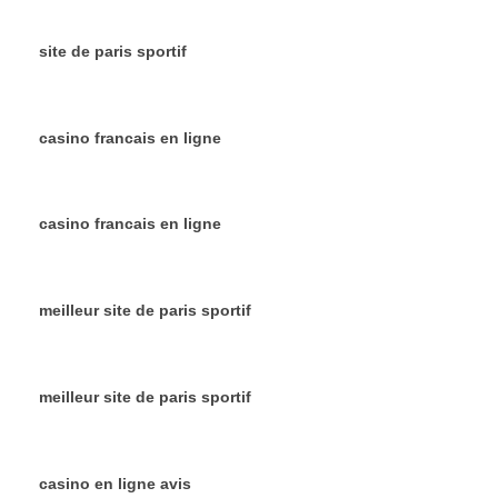
site de paris sportif
casino francais en ligne
casino francais en ligne
meilleur site de paris sportif
meilleur site de paris sportif
casino en ligne avis