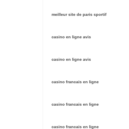
meilleur site de paris sportif
casino en ligne avis
casino en ligne avis
casino francais en ligne
casino francais en ligne
casino francais en ligne