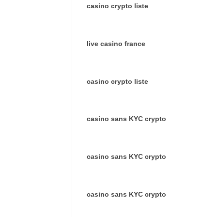
casino crypto liste
live casino france
casino crypto liste
casino sans KYC crypto
casino sans KYC crypto
casino sans KYC crypto