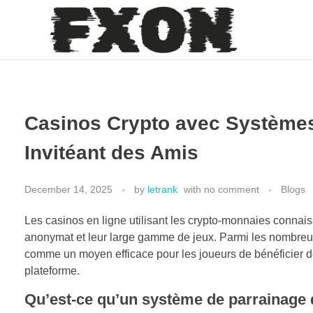
fxon
Casinos Crypto avec Systèmes
Invitéant des Amis
December 14, 2025
by
letrank
with
no comment
Blogs
Les casinos en ligne utilisant les crypto-monnaies connaiss
anonymat et leur large gamme de jeux. Parmi les nombreus
comme un moyen efficace pour les joueurs de bénéficier de
plateforme.
Qu’est-ce qu’un système de parrainage 