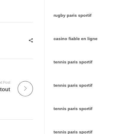
rugby paris sportif
casino fiable en ligne
tennis paris sportif
t Post
tennis paris sportif
tout
tennis paris sportif
tennis paris sportif