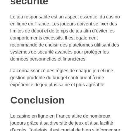
sécurité
Le jeu responsable est un aspect essentiel du casino
en ligne en France. Les joueurs doivent se fixer des
limites de dépôt et de temps de jeu afin d’éviter les
comportements excessifs. Il est également
recommandé de choisir des plateformes utilisant des
systèmes de sécurité avancés pour protéger les
données personnelles et financières.
La connaissance des règles de chaque jeu et une
gestion prudente du budget contribuent à une
expérience de jeu plus saine et plus agréable.
Conclusion
Le casino en ligne en France attire de nombreux
joueurs grâce à sa diversité de jeux et à sa facilité
d’accès. Toutefois, il est crucial de bien s’informer sur