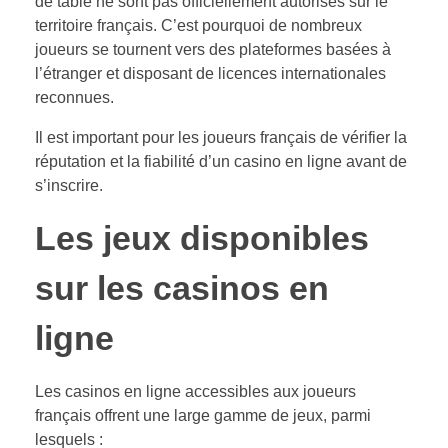
de table ne sont pas officiellement autorisés sur le
territoire français. C’est pourquoi de nombreux
joueurs se tournent vers des plateformes basées à
l’étranger et disposant de licences internationales
reconnues.
Il est important pour les joueurs français de vérifier la
réputation et la fiabilité d’un casino en ligne avant de
s’inscrire.
Les jeux disponibles
sur les casinos en
ligne
Les casinos en ligne accessibles aux joueurs
français offrent une large gamme de jeux, parmi
lesquels :