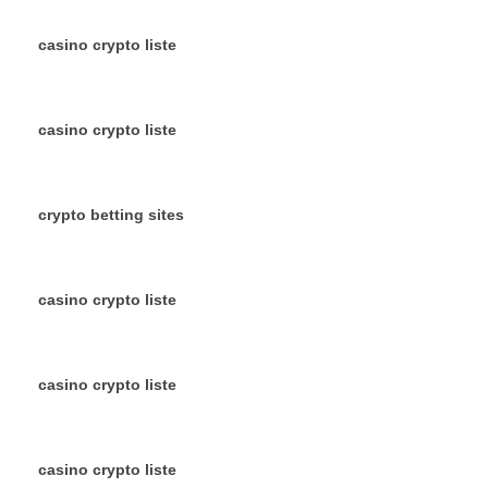
casino crypto liste
casino crypto liste
crypto betting sites
casino crypto liste
casino crypto liste
casino crypto liste