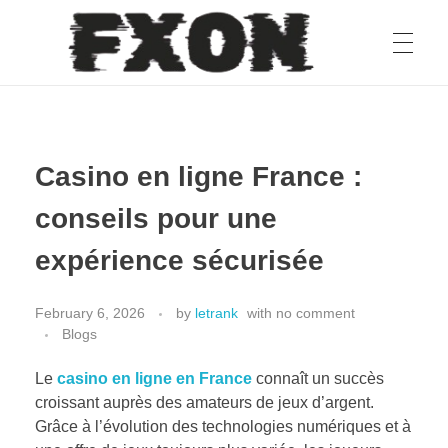
fxon
Casino en ligne France :
conseils pour une
expérience sécurisée
February 6, 2026
by
letrank
with
no comment
Blogs
Le
casino en ligne en France
connaît un succès
croissant auprès des amateurs de jeux d’argent.
Grâce à l’évolution des technologies numériques et à