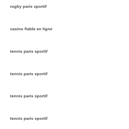
rugby paris sportif
casino fiable en ligne
tennis paris sportif
tennis paris sportif
tennis paris sportif
tennis paris sportif