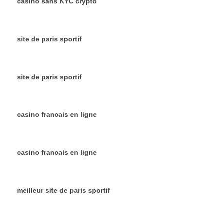
casino sans KYC crypto
site de paris sportif
site de paris sportif
casino francais en ligne
casino francais en ligne
meilleur site de paris sportif