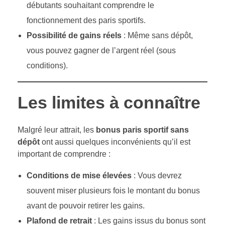
débutants souhaitant comprendre le
fonctionnement des paris sportifs.
Possibilité de gains réels
: Même sans dépôt,
vous pouvez gagner de l’argent réel (sous
conditions).
Les limites à connaître
Malgré leur attrait, les
bonus paris sportif sans
dépôt
ont aussi quelques inconvénients qu’il est
important de comprendre :
Conditions de mise élevées
: Vous devrez
souvent miser plusieurs fois le montant du bonus
avant de pouvoir retirer les gains.
Plafond de retrait
: Les gains issus du bonus sont