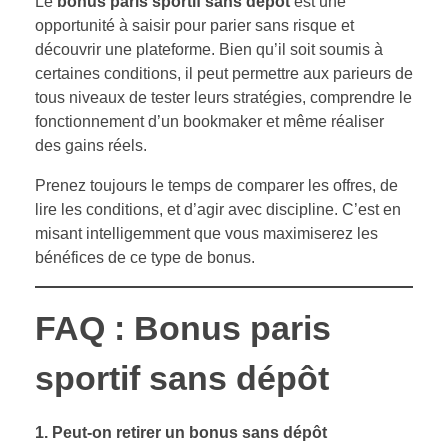
Le
bonus paris sportif sans dépôt
est une
opportunité à saisir pour parier sans risque et
découvrir une plateforme. Bien qu’il soit soumis à
certaines conditions, il peut permettre aux parieurs de
tous niveaux de tester leurs stratégies, comprendre le
fonctionnement d’un bookmaker et même réaliser
des gains réels.
Prenez toujours le temps de comparer les offres, de
lire les conditions, et d’agir avec discipline. C’est en
misant intelligemment que vous maximiserez les
bénéfices de ce type de bonus.
FAQ : Bonus paris
sportif sans dépôt
1. Peut-on retirer un bonus sans dépôt