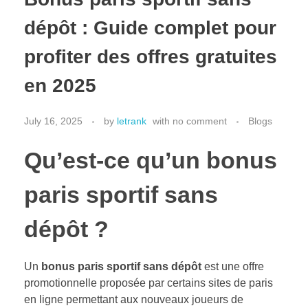
dépôt : Guide complet pour
profiter des offres gratuites
en 2025
July 16, 2025
by
letrank
with
no comment
Blogs
Qu’est-ce qu’un bonus
paris sportif sans
dépôt ?
Un
bonus paris sportif sans dépôt
est une offre
promotionnelle proposée par certains sites de paris
en ligne permettant aux nouveaux joueurs de