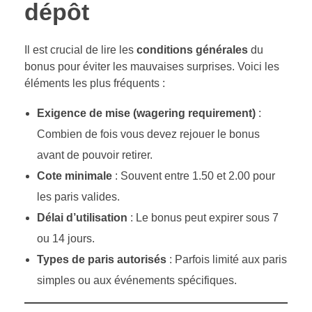
dépôt
Il est crucial de lire les
conditions générales
du
bonus pour éviter les mauvaises surprises. Voici les
éléments les plus fréquents :
Exigence de mise (wagering requirement)
:
Combien de fois vous devez rejouer le bonus
avant de pouvoir retirer.
Cote minimale
: Souvent entre 1.50 et 2.00 pour
les paris valides.
Délai d’utilisation
: Le bonus peut expirer sous 7
ou 14 jours.
Types de paris autorisés
: Parfois limité aux paris
simples ou aux événements spécifiques.