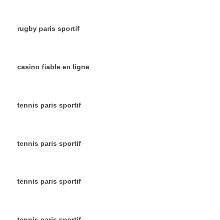
rugby paris sportif
casino fiable en ligne
tennis paris sportif
tennis paris sportif
tennis paris sportif
tennis paris sportif