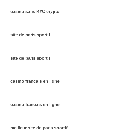
casino sans KYC crypto
site de paris sportif
site de paris sportif
casino francais en ligne
casino francais en ligne
meilleur site de paris sportif