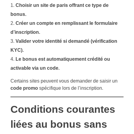
Choisir un site de paris offrant ce type de
bonus.
Créer un compte en remplissant le formulaire
d’inscription.
Valider votre identité si demandé (vérification
KYC).
Le bonus est automatiquement crédité ou
activable via un code.
Certains sites peuvent vous demander de saisir un
code promo
spécifique lors de l’inscription.
Conditions courantes
liées au bonus sans