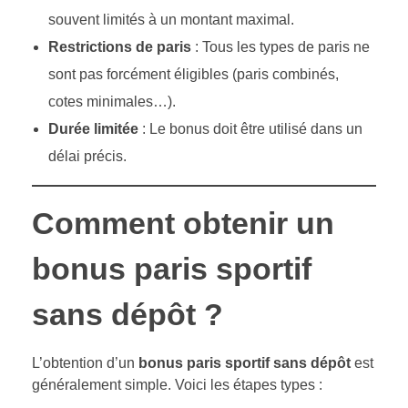
souvent limités à un montant maximal.
Restrictions de paris
: Tous les types de paris ne
sont pas forcément éligibles (paris combinés,
cotes minimales…).
Durée limitée
: Le bonus doit être utilisé dans un
délai précis.
Comment obtenir un
bonus paris sportif
sans dépôt ?
L’obtention d’un
bonus paris sportif sans dépôt
est
généralement simple. Voici les étapes types :