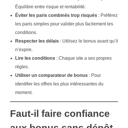
Équilibre entre risque et rentabilité.
Éviter les paris combinés trop risqués
: Préférez
les paris simples pour valider plus facilement les
conditions.
Respecter les délais
: Utilisez le bonus avant qu’il
n’expire.
Lire les conditions
: Chaque site a ses propres
règles.
Utiliser un comparateur de bonus
: Pour
identifier les offres les plus intéressantes du
moment.
Faut-il faire confiance
aux bonus sans dépôt