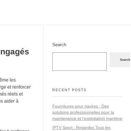
Search
 engagés
Search
même les
rge et renforcer
RECENT POSTS
nés réels et
s aider à
Fournitures pour navires : Des
solutions professionnelles pour la
maintenance et l’exploitation maritime
IPTV Sport : Regardez Tous les