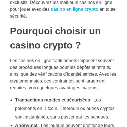
exclusifs. Découvrez les meilleurs casinos en ligne
pour jouer avec des
casino en ligne crypto
en toute
sécurité.
Pourquoi choisir un
casino crypto ?
Les casinos en ligne traditionnels imposent souvent
des procédures longues pour les dépôts et retraits,
ainsi que des vérifications d’identité strictes. Avec les
cryptomonnaies, ces contraintes sont largement
réduites. Voici quelques avantages majeurs :
Transactions rapides et sécurisées
: Les
paiements en Bitcoin, Ethereum ou autres cryptos
sont instantanés, sans passer par les banques.
Anonymat
: Les joueurs peuvent profiter de leurs