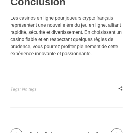
Conclusion
Les casinos en ligne pour joueurs crypto français
représentent une nouvelle ère du jeu en ligne, alliant
rapidité, sécurité et divertissement. En choisissant un
casino fiable et en respectant quelques règles de
prudence, vous pourrez profiter pleinement de cette
expérience innovante et passionnante.
Tags: No tags