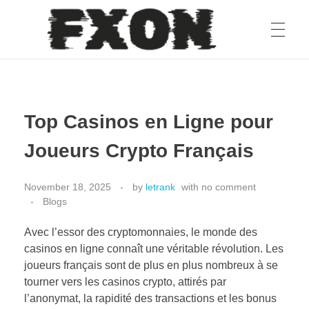
fxon
Top Casinos en Ligne pour
Joueurs Crypto Français
November 18, 2025
by
letrank
with
no comment
Blogs
Avec l’essor des cryptomonnaies, le monde des
casinos en ligne connaît une véritable révolution. Les
joueurs français sont de plus en plus nombreux à se
tourner vers les casinos crypto, attirés par
l’anonymat, la rapidité des transactions et les bonus