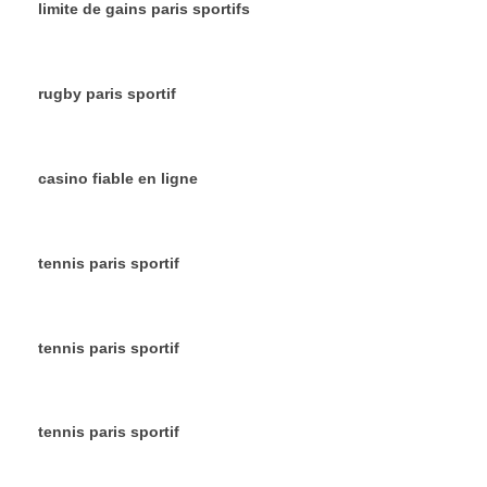
limite de gains paris sportifs
rugby paris sportif
casino fiable en ligne
tennis paris sportif
tennis paris sportif
tennis paris sportif