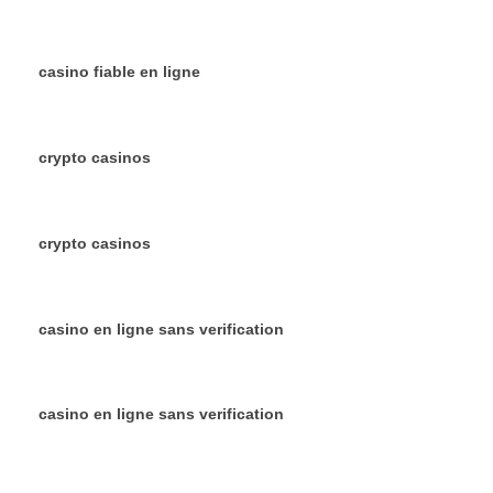
casino fiable en ligne
crypto casinos
crypto casinos
casino en ligne sans verification
casino en ligne sans verification