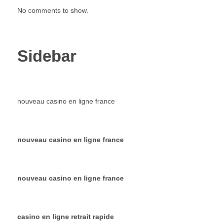
No comments to show.
Sidebar
nouveau casino en ligne france
nouveau casino en ligne france
nouveau casino en ligne france
casino en ligne retrait rapide