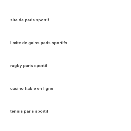
site de paris sportif
limite de gains paris sportifs
rugby paris sportif
casino fiable en ligne
tennis paris sportif