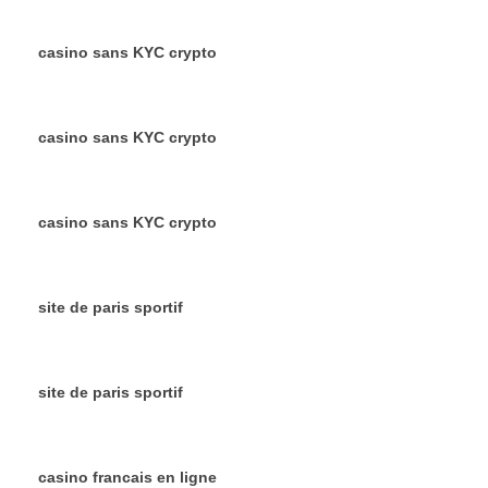
casino sans KYC crypto
casino sans KYC crypto
casino sans KYC crypto
site de paris sportif
site de paris sportif
casino francais en ligne