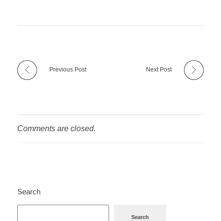
Previous Post
Next Post
Comments are closed.
Search
Search