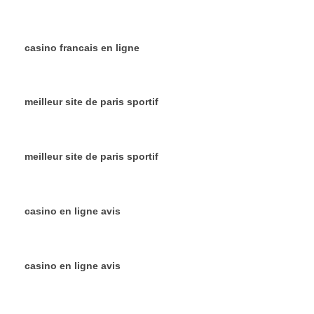
casino francais en ligne
meilleur site de paris sportif
meilleur site de paris sportif
casino en ligne avis
casino en ligne avis