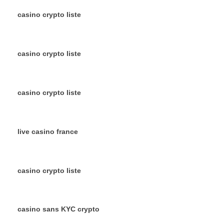
casino crypto liste
casino crypto liste
casino crypto liste
live casino france
casino crypto liste
casino sans KYC crypto