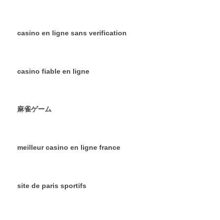
casino en ligne sans verification
casino fiable en ligne
麻雀ゲーム
meilleur casino en ligne france
site de paris sportifs