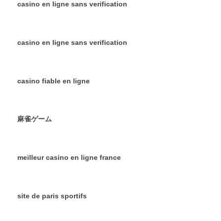
casino en ligne sans verification
casino en ligne sans verification
casino fiable en ligne
麻雀ゲーム
meilleur casino en ligne france
site de paris sportifs