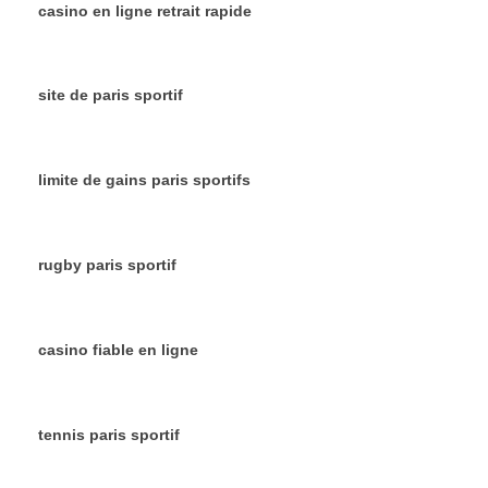
casino en ligne retrait rapide
site de paris sportif
limite de gains paris sportifs
rugby paris sportif
casino fiable en ligne
tennis paris sportif