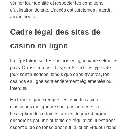
vérifier leur identité et respecter les conditions
d’utilisation du site. L’accès est strictement interdit
aux mineurs.
Cadre légal des sites de
casino en ligne
La législation sur les casinos en ligne varie selon les
pays. Dans certains États, seuls certains types de
jeux sont autorisés, tandis que dans d’autres, les
casinos en ligne sont entièrement réglementés ou
interdits.
En France, par exemple, les jeux de casino
classiques en ligne ne sont pas autorisés, à
l’exception de certaines formes de jeux d’argent
encadrées par une autorité de régulation. Il est donc
essentiel de se renseigner sur la loi en vigueur dans