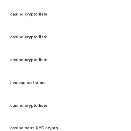
casino crypto liste
casino crypto liste
casino crypto liste
live casino france
casino crypto liste
casino sans KYC crypto