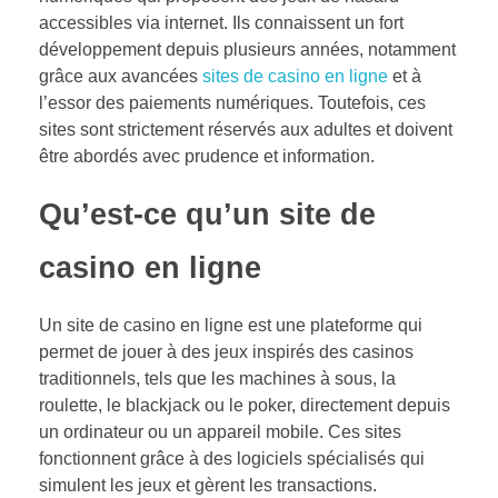
accessibles via internet. Ils connaissent un fort
développement depuis plusieurs années, notamment
grâce aux avancées
sites de casino en ligne
et à
l’essor des paiements numériques. Toutefois, ces
sites sont strictement réservés aux adultes et doivent
être abordés avec prudence et information.
Qu’est-ce qu’un site de
casino en ligne
Un site de casino en ligne est une plateforme qui
permet de jouer à des jeux inspirés des casinos
traditionnels, tels que les machines à sous, la
roulette, le blackjack ou le poker, directement depuis
un ordinateur ou un appareil mobile. Ces sites
fonctionnent grâce à des logiciels spécialisés qui
simulent les jeux et gèrent les transactions.