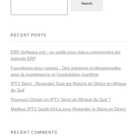
Search
RECENT POSTS
ERP-Software.org : un guide pour mieux comprendre les
logiciels ERP
Fournitures pour navires : Des solutions professionnelles
pour la maintenance et l’exploitation maritime
IPTV Sport : Regardez Tous les Matchs en Direct en Afrique
du Sud
Pourquoi Choisir un IPTV Sport en Afrique du Sud ?
Meilleur IPTV South Africa pour Regarder le Sport en Direct
RECENT COMMENTS