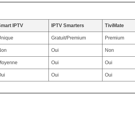
Smart IPTV
IPTV Smarters
TiviMate
Unique
Gratuit/Premium
Premium
Non
Oui
Non
Moyenne
Oui
Oui
Oui
Oui
Oui