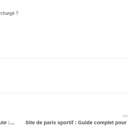
rchargé ?
Nex
Meilleurs Crypto Casinos par Cryptonaute : Guide Complet pour 2025