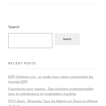
Search
Search
RECENT POSTS
ERP-Software.org : un guide pour mieux comprendre les
logiciels ERP
Fournitures pour navires : Des solutions professionnelles
pour la maintenance et l’exploitation maritime
IPTV Sport : Regardez Tous les Matchs en Direct en Afrique