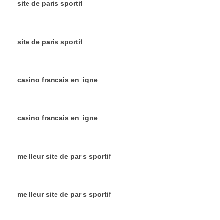
site de paris sportif
site de paris sportif
casino francais en ligne
casino francais en ligne
meilleur site de paris sportif
meilleur site de paris sportif