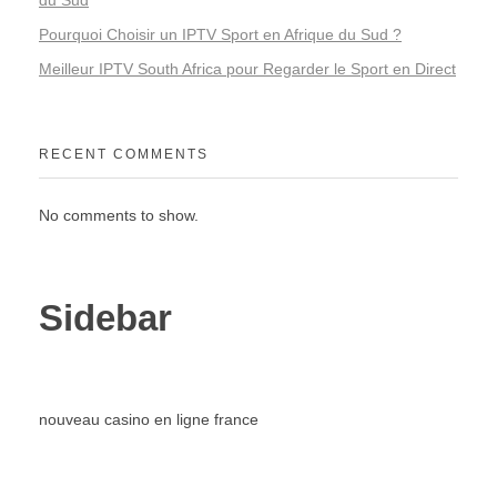
du Sud
Pourquoi Choisir un IPTV Sport en Afrique du Sud ?
Meilleur IPTV South Africa pour Regarder le Sport en Direct
RECENT COMMENTS
No comments to show.
Sidebar
nouveau casino en ligne france