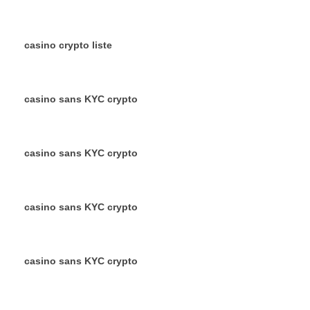
casino crypto liste
casino sans KYC crypto
casino sans KYC crypto
casino sans KYC crypto
casino sans KYC crypto