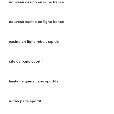
nouveau casino en ligne france
nouveau casino en ligne france
casino en ligne retrait rapide
site de paris sportif
limite de gains paris sportifs
rugby paris sportif