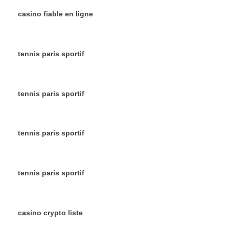
casino fiable en ligne
tennis paris sportif
tennis paris sportif
tennis paris sportif
tennis paris sportif
casino crypto liste