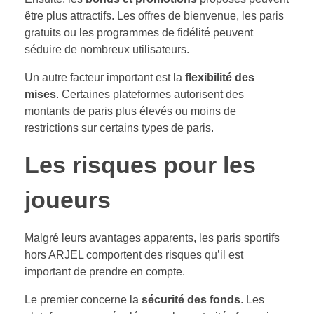
être plus attractifs. Les offres de bienvenue, les paris
gratuits ou les programmes de fidélité peuvent
séduire de nombreux utilisateurs.
Un autre facteur important est la
flexibilité des
mises
. Certaines plateformes autorisent des
montants de paris plus élevés ou moins de
restrictions sur certains types de paris.
Les risques pour les
joueurs
Malgré leurs avantages apparents, les paris sportifs
hors ARJEL comportent des risques qu’il est
important de prendre en compte.
Le premier concerne la
sécurité des fonds
. Les