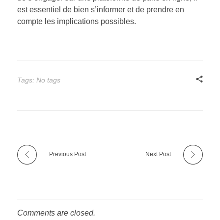
est essentiel de bien s’informer et de prendre en
compte les implications possibles.
Tags: No tags
Previous Post
Next Post
Comments are closed.