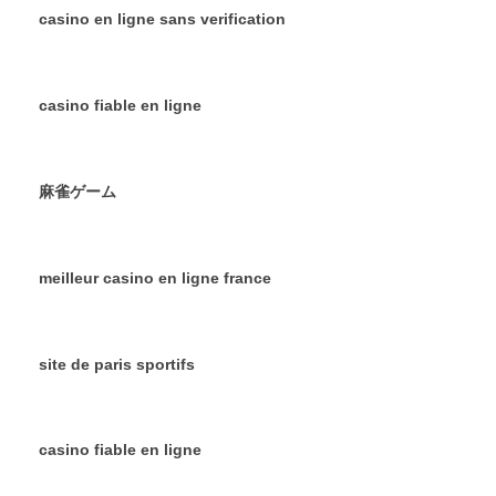
casino en ligne sans verification
casino fiable en ligne
麻雀ゲーム
meilleur casino en ligne france
site de paris sportifs
casino fiable en ligne