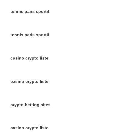
tennis paris sportif
tennis paris sportif
casino crypto liste
casino crypto liste
crypto betting sites
casino crypto liste