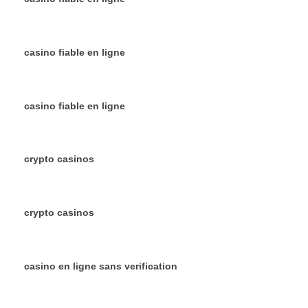
casino fiable en ligne
casino fiable en ligne
crypto casinos
crypto casinos
casino en ligne sans verification