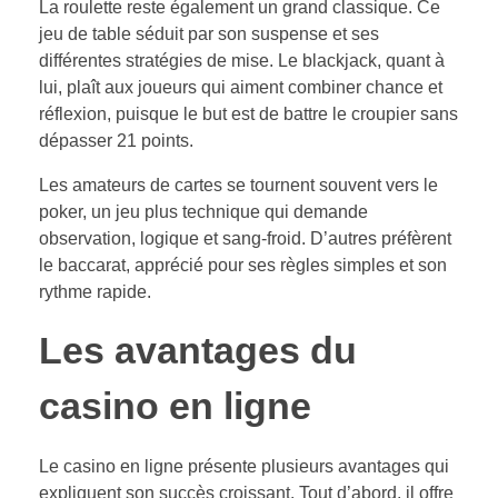
La roulette reste également un grand classique. Ce
jeu de table séduit par son suspense et ses
différentes stratégies de mise. Le blackjack, quant à
lui, plaît aux joueurs qui aiment combiner chance et
réflexion, puisque le but est de battre le croupier sans
dépasser 21 points.
Les amateurs de cartes se tournent souvent vers le
poker, un jeu plus technique qui demande
observation, logique et sang-froid. D’autres préfèrent
le baccarat, apprécié pour ses règles simples et son
rythme rapide.
Les avantages du
casino en ligne
Le casino en ligne présente plusieurs avantages qui
expliquent son succès croissant. Tout d’abord, il offre