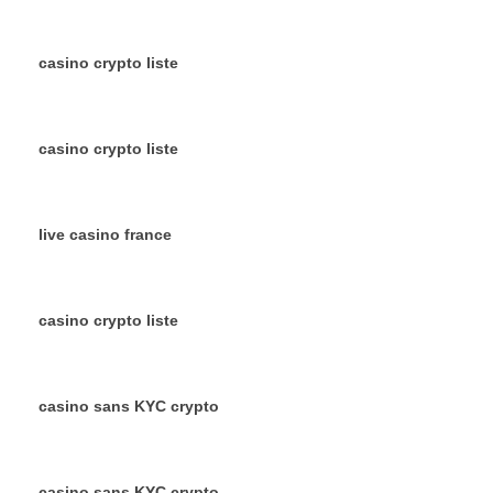
casino crypto liste
casino crypto liste
live casino france
casino crypto liste
casino sans KYC crypto
casino sans KYC crypto