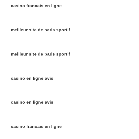
casino francais en ligne
meilleur site de paris sportif
meilleur site de paris sportif
casino en ligne avis
casino en ligne avis
casino francais en ligne