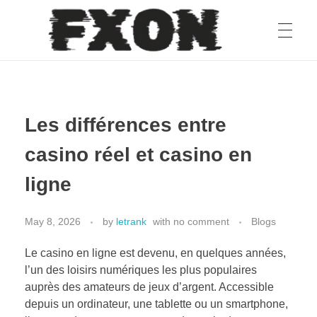
fxon
Les différences entre
casino réel et casino en
ligne
May 8, 2026
by
letrank
with
no comment
Blogs
Le casino en ligne est devenu, en quelques années,
l’un des loisirs numériques les plus populaires
auprès des amateurs de jeux d’argent. Accessible
depuis un ordinateur, une tablette ou un smartphone,