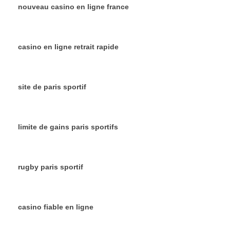
nouveau casino en ligne france
casino en ligne retrait rapide
site de paris sportif
limite de gains paris sportifs
rugby paris sportif
casino fiable en ligne