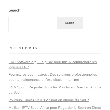
Search
Search
RECENT POSTS
ERP-Software.org : un guide pour mieux comprendre les
logiciels ERP
Fournitures pour navires : Des solutions professionnelles
pour la maintenance et l’exploitation maritime
IPTV Sport : Regardez Tous les Matchs en Direct en Afrique
du Sud
Pourquoi Choisir un IPTV Sport en Afrique du Sud ?
Meilleur IPTV South Africa pour Regarder le Sport en Direct