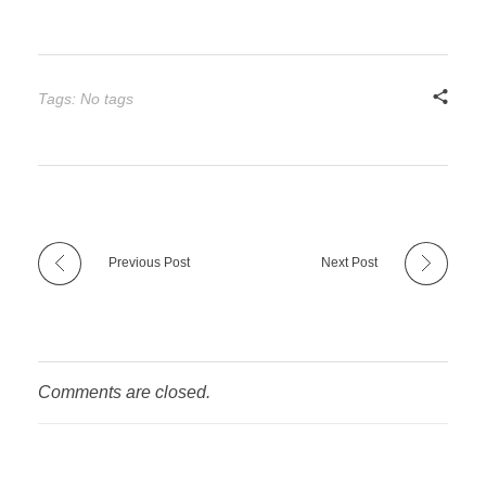
Tags: No tags
Previous Post
Next Post
Comments are closed.