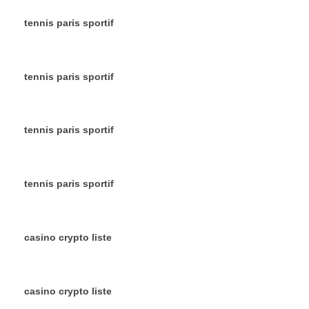
tennis paris sportif
tennis paris sportif
tennis paris sportif
tennis paris sportif
casino crypto liste
casino crypto liste