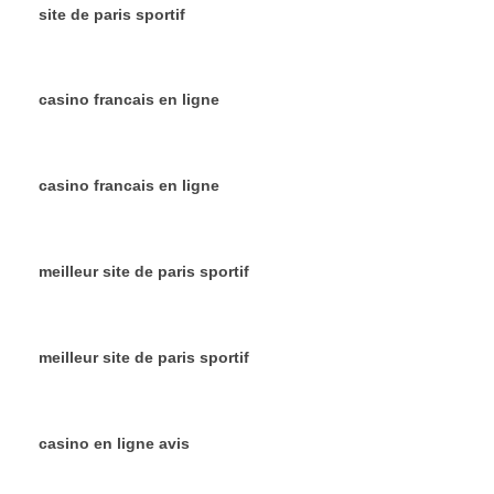
site de paris sportif
casino francais en ligne
casino francais en ligne
meilleur site de paris sportif
meilleur site de paris sportif
casino en ligne avis