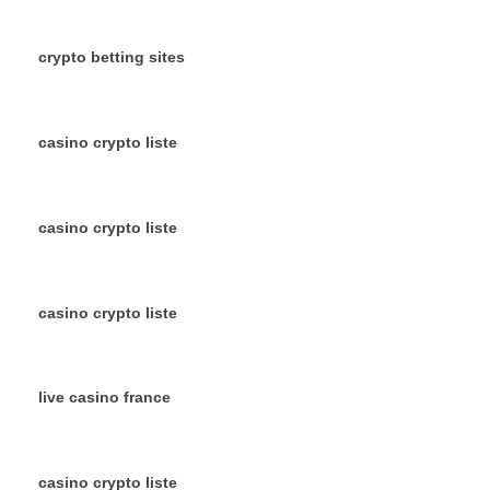
crypto betting sites
casino crypto liste
casino crypto liste
casino crypto liste
live casino france
casino crypto liste