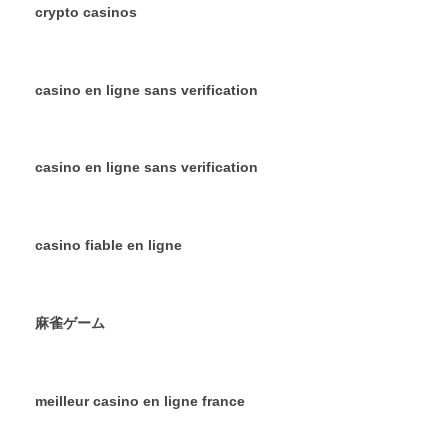
crypto casinos
casino en ligne sans verification
casino en ligne sans verification
casino fiable en ligne
麻雀ゲーム
meilleur casino en ligne france