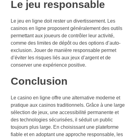
Le jeu responsable
Le jeu en ligne doit rester un divertissement. Les
casinos en ligne proposent généralement des outils
permettant aux joueurs de contrôler leur activité,
comme des limites de dépôt ou des options d’auto-
exclusion. Jouer de manière responsable permet
d’éviter les risques liés aux jeux d’argent et de
conserver une expérience positive.
Conclusion
Le casino en ligne offre une alternative moderne et
pratique aux casinos traditionnels. Grâce à une large
sélection de jeux, une accessibilité permanente et
des technologies sécurisées, il séduit un public
toujours plus large. En choisissant une plateforme
fiable et en adoptant une approche responsable, les