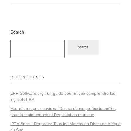
Search
Search
RECENT POSTS
ERP-Software.org : un guide pour mieux comprendre les
logiciels ERP
Fournitures pour navires : Des solutions professionnelles
pour la maintenance et l’exploitation maritime
IPTV Sport : Regardez Tous les Matchs en Direct en Afrique
du Sud