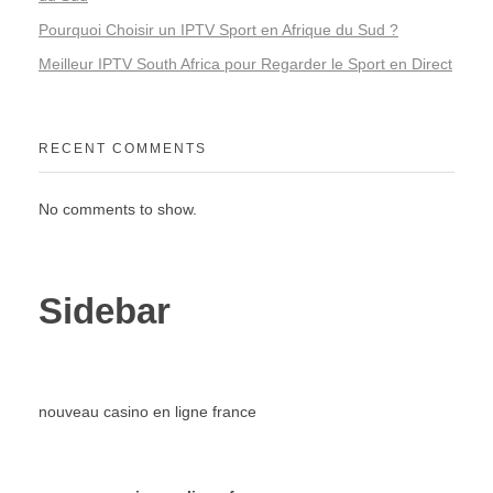
Pourquoi Choisir un IPTV Sport en Afrique du Sud ?
Meilleur IPTV South Africa pour Regarder le Sport en Direct
RECENT COMMENTS
No comments to show.
Sidebar
nouveau casino en ligne france