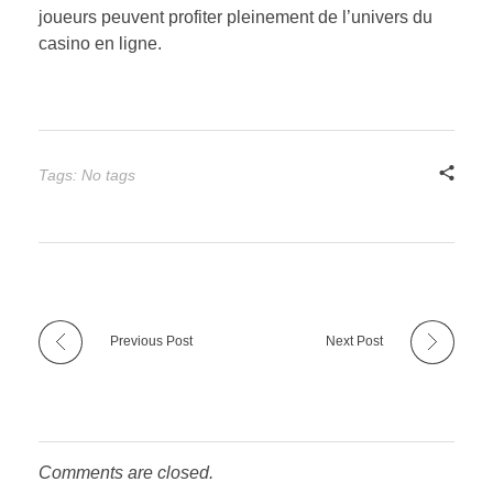
joueurs peuvent profiter pleinement de l’univers du
casino en ligne.
Tags: No tags
Previous Post
Next Post
Comments are closed.