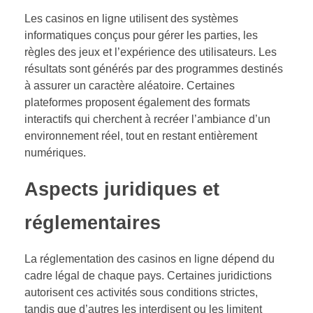
Les casinos en ligne utilisent des systèmes
informatiques conçus pour gérer les parties, les
règles des jeux et l’expérience des utilisateurs. Les
résultats sont générés par des programmes destinés
à assurer un caractère aléatoire. Certaines
plateformes proposent également des formats
interactifs qui cherchent à recréer l’ambiance d’un
environnement réel, tout en restant entièrement
numériques.
Aspects juridiques et
réglementaires
La réglementation des casinos en ligne dépend du
cadre légal de chaque pays. Certaines juridictions
autorisent ces activités sous conditions strictes,
tandis que d’autres les interdisent ou les limitent