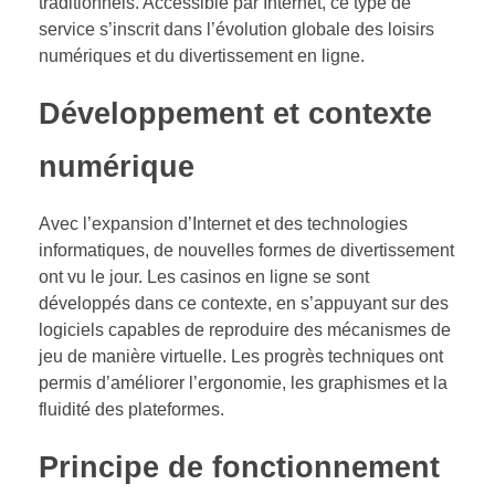
traditionnels. Accessible par Internet, ce type de
service s’inscrit dans l’évolution globale des loisirs
numériques et du divertissement en ligne.
Développement et contexte
numérique
Avec l’expansion d’Internet et des technologies
informatiques, de nouvelles formes de divertissement
ont vu le jour. Les casinos en ligne se sont
développés dans ce contexte, en s’appuyant sur des
logiciels capables de reproduire des mécanismes de
jeu de manière virtuelle. Les progrès techniques ont
permis d’améliorer l’ergonomie, les graphismes et la
fluidité des plateformes.
Principe de fonctionnement