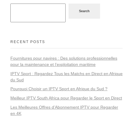
Search
RECENT POSTS
Fournitures pour navires : Des solutions professionnelles
pour la maintenance et l’exploitation maritime
IPTV Sport : Regardez Tous les Matchs en Direct en Afrique
du Sud
Pourquoi Choisir un IPTV Sport en Afrique du Sud ?
Meilleur IPTV South Africa pour Regarder le Sport en Direct
Les Meilleures Offres d’Abonnement IPTV pour Regarder
en 4K