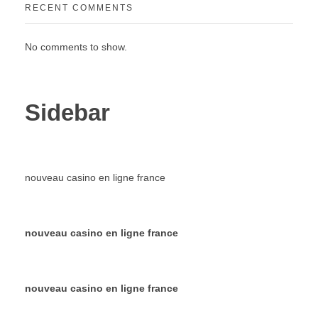
RECENT COMMENTS
No comments to show.
Sidebar
nouveau casino en ligne france
nouveau casino en ligne france
nouveau casino en ligne france