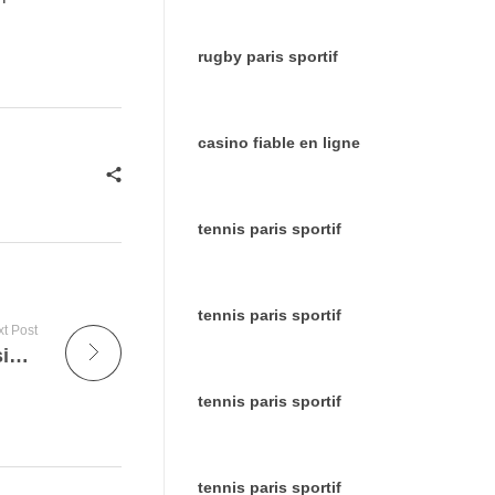
rugby paris sportif
casino fiable en ligne
tennis paris sportif
tennis paris sportif
t Post
Casino en ligne : Comment gérer ses sessions de jeu
tennis paris sportif
tennis paris sportif