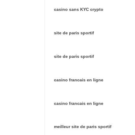
casino sans KYC crypto
site de paris sportif
site de paris sportif
casino francais en ligne
casino francais en ligne
meilleur site de paris sportif