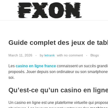
fxon
Guide complet des jeux de tabl
March 11, 2026
by
letrank
with
no comment
Blogs
Les
casino en ligne france
connaissent un succès grandiss
proposés. Jouer depuis son ordinateur ou son smartphone p
soi.
Qu’est-ce qu’un casino en lign
Un casino en ligne est une plateforme virtuelle qui propos