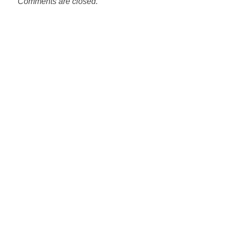
Comments are closed.