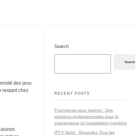
Search
Search
ersité des jeux
n restant chez
RECENT POSTS
Fournitures pour navires : Des
solutions professionnelles pour la
maintenance et l’exploitation maritime
casinos
IPTV Sport : Regardez Tous les