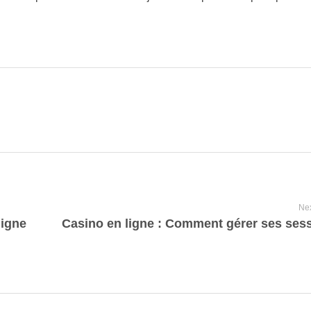
Nex
ligne