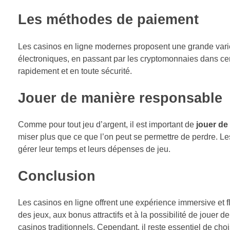
Les méthodes de paiement
Les casinos en ligne modernes proposent une grande var
électroniques, en passant par les cryptomonnaies dans cert
rapidement et en toute sécurité.
Jouer de manière responsable
Comme pour tout jeu d’argent, il est important de
jouer de
miser plus que ce que l’on peut se permettre de perdre. Le
gérer leur temps et leurs dépenses de jeu.
Conclusion
Les casinos en ligne offrent une expérience immersive et f
des jeux, aux bonus attractifs et à la possibilité de jouer 
casinos traditionnels. Cependant, il reste essentiel de cho