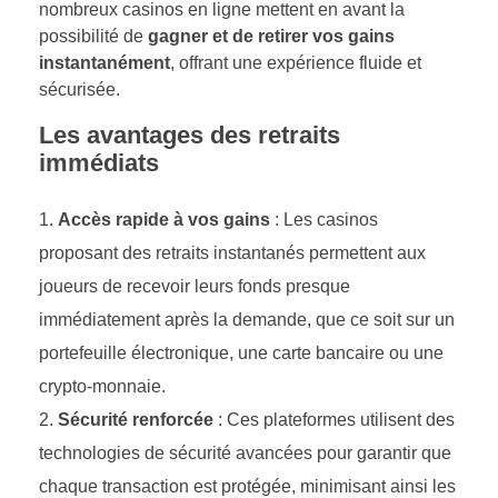
nombreux casinos en ligne mettent en avant la
possibilité de
gagner et de retirer vos gains
instantanément
, offrant une expérience fluide et
sécurisée.
Les avantages des retraits
immédiats
Accès rapide à vos gains
: Les casinos
proposant des retraits instantanés permettent aux
joueurs de recevoir leurs fonds presque
immédiatement après la demande, que ce soit sur un
portefeuille électronique, une carte bancaire ou une
crypto-monnaie.
Sécurité renforcée
: Ces plateformes utilisent des
technologies de sécurité avancées pour garantir que
chaque transaction est protégée, minimisant ainsi les