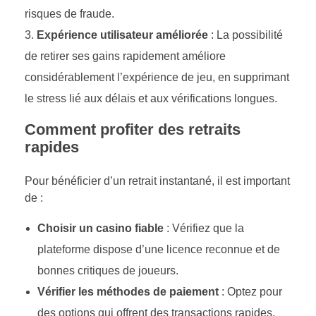
risques de fraude.
Expérience utilisateur améliorée
: La possibilité
de retirer ses gains rapidement améliore
considérablement l’expérience de jeu, en supprimant
le stress lié aux délais et aux vérifications longues.
Comment profiter des retraits
rapides
Pour bénéficier d’un retrait instantané, il est important
de :
Choisir un casino fiable
: Vérifiez que la
plateforme dispose d’une licence reconnue et de
bonnes critiques de joueurs.
Vérifier les méthodes de paiement
: Optez pour
des options qui offrent des transactions rapides,