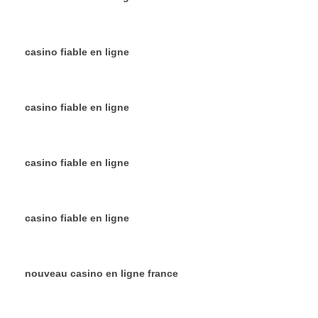
casino fiable en ligne
casino fiable en ligne
casino fiable en ligne
casino fiable en ligne
nouveau casino en ligne france