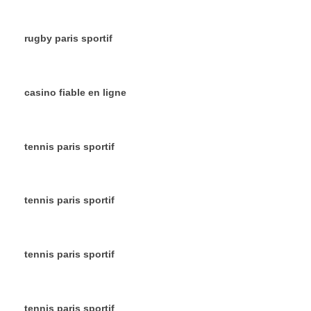
rugby paris sportif
casino fiable en ligne
tennis paris sportif
tennis paris sportif
tennis paris sportif
tennis paris sportif