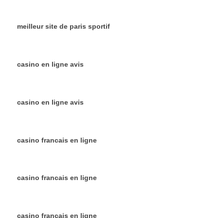
meilleur site de paris sportif
casino en ligne avis
casino en ligne avis
casino francais en ligne
casino francais en ligne
casino francais en ligne