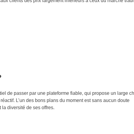
 aux clients des prix largement inférieurs à ceux du marché tradi
?
tiel de passer par une plateforme fiable, qui propose un large ch
ent réactif. L’un des bons plans du moment est sans aucun doute
 la diversité de ses offres.