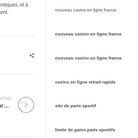
ntiques, et à
nouveau casino en ligne france
sent.
nouveau casino en ligne france
nouveau casino en ligne france
casino en ligne retrait rapide
t Post
Onestrip : Le blog voyage qui réinvente l’art de découvrir le monde
site de paris sportif
limite de gains paris sportifs