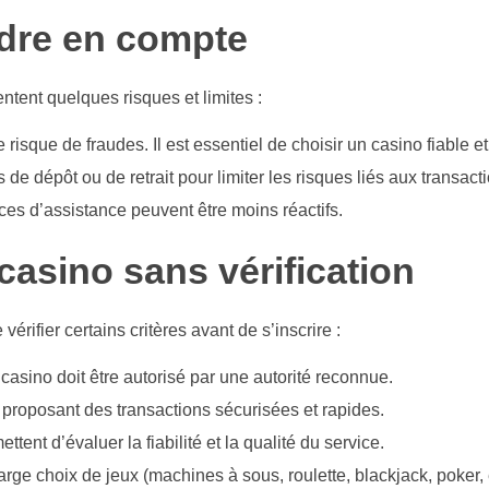
ndre en compte
ntent quelques risques et limites :
risque de fraudes. Il est essentiel de choisir un casino fiable et
de dépôt ou de retrait pour limiter les risques liés aux transa
ices d’assistance peuvent être moins réactifs.
asino sans vérification
vérifier certains critères avant de s’inscrire :
casino doit être autorisé par une autorité reconnue.
s proposant des transactions sécurisées et rapides.
ttent d’évaluer la fiabilité et la qualité du service.
arge choix de jeux (machines à sous, roulette, blackjack, poker, e