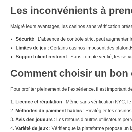
Les inconvénients à pre
Malgré leurs avantages, les casinos sans vérification prése
Sécurité
: L’absence de contrôle strict peut augmenter le 
Limites de jeu
: Certains casinos imposent des plafonds 
Support client restreint
: Sans compte vérifié, les serv
Comment choisir un bon c
Pour profiter pleinement de l’expérience, il est important de 
Licence et régulation
: Même sans vérification KYC, le 
Méthodes de paiement fiables
: Privilégier les casino
Avis des joueurs
: Les retours d’autres utilisateurs perme
Variété de jeux
: Vérifier que la plateforme propose un l