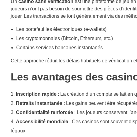
Un
casino sans vérification
est une plateforme de jeu en l
joueurs n’ont pas besoin de soumettre des pièces d’identi
jouer. Les transactions se font généralement via des mé
Les portefeuilles électroniques (e-wallets)
Les cryptomonnaies (Bitcoin, Ethereum, etc.)
Certains services bancaires instantanés
Cette approche réduit les délais habituels de vérification 
Les avantages des casino
Inscription rapide
: La création d’un compte se fait en
Retraits instantanés
: Les gains peuvent être récupéré
Confidentialité renforcée
: Les joueurs conservent l’an
Accessibilité mondiale
: Ces casinos sont souvent disp
légaux.