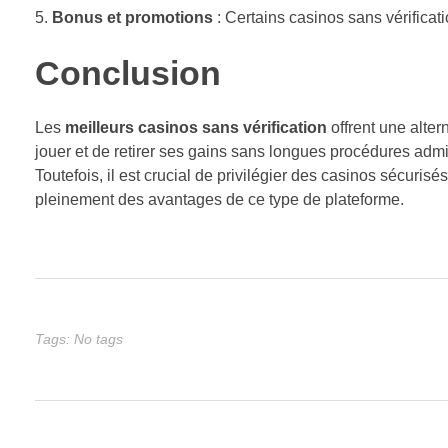
Bonus et promotions
: Certains casinos sans vérificati
Conclusion
Les
meilleurs casinos sans vérification
offrent une alter
jouer et de retirer ses gains sans longues procédures admin
Toutefois, il est crucial de privilégier des casinos sécurisé
pleinement des avantages de ce type de plateforme.
Tags: No tags