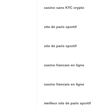
casino sans KYC crypto
site de paris sportif
site de paris sportif
casino francais en ligne
casino francais en ligne
meilleur site de paris sportif