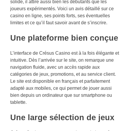
solide, il attire aussi bien les débutants que les
joueurs expérimentés. Voici un avis détaillé sur ce
casino en ligne, ses points forts, ses éventuelles
limites et ce qu’il faut savoir avant de s’inscrire.
Une plateforme bien conçue
L’interface de Crésus Casino est à la fois élégante et
intuitive. Dès l’arrivée sur le site, on remarque une
navigation fluide, avec un accès rapide aux
catégories de jeux, promotions, et au service client.
Le site est disponible en français et parfaitement
adapté aux mobiles, ce qui permet de jouer aussi
bien depuis un ordinateur que sur smartphone ou
tablette.
Une large sélection de jeux