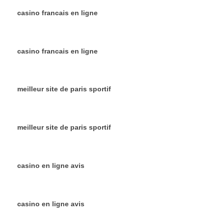
casino francais en ligne
casino francais en ligne
meilleur site de paris sportif
meilleur site de paris sportif
casino en ligne avis
casino en ligne avis