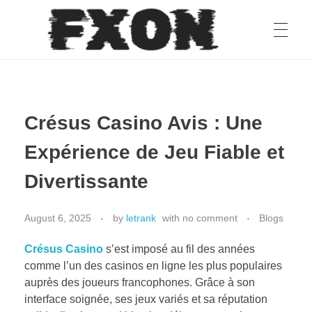
fxon
Crésus Casino Avis : Une
Expérience de Jeu Fiable et
Divertissante
August 6, 2025
by
letrank
with
no comment
Blogs
Crésus Casino
s’est imposé au fil des années
comme l’un des casinos en ligne les plus populaires
auprès des joueurs francophones. Grâce à son
interface soignée, ses jeux variés et sa réputation