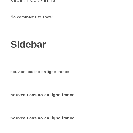
RECENT COMMENTS
No comments to show.
Sidebar
nouveau casino en ligne france
nouveau casino en ligne france
nouveau casino en ligne france