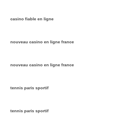
casino fiable en ligne
nouveau casino en ligne france
nouveau casino en ligne france
tennis paris sportif
tennis paris sportif