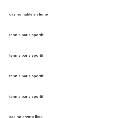
casino fiable en ligne
tennis paris sportif
tennis paris sportif
tennis paris sportif
tennis paris sportif
casino crypto liste