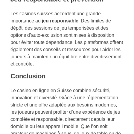
Les casinos suisses accordent une grande
importance au
jeu responsable
. Des limites de
dépôt, des sessions de jeu temporisées et des
options d’auto-exclusion sont mises à disposition
pour éviter toute dépendance. Les plateformes offrent
également des conseils et ressources pour aider les
joueurs à maintenir un équilibre entre divertissement
et contrôle.
Conclusion
Le casino en ligne en Suisse combine sécurité,
innovation et diversité. Grâce à une réglementation
stricte et une offre adaptée aux besoins modernes,
les joueurs peuvent profiter d’une expérience de jeu
complète et responsable, directement depuis leur
domicile ou leur appareil mobile. Que l’on soit
amateur de machines à sous, de jeux de table ou de