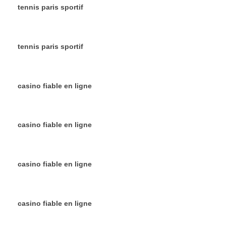
tennis paris sportif
tennis paris sportif
casino fiable en ligne
casino fiable en ligne
casino fiable en ligne
casino fiable en ligne