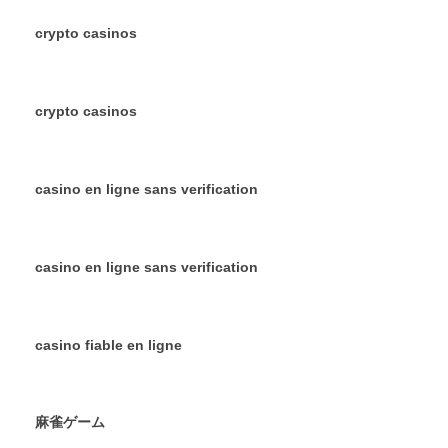
crypto casinos
crypto casinos
casino en ligne sans verification
casino en ligne sans verification
casino fiable en ligne
麻雀ゲーム