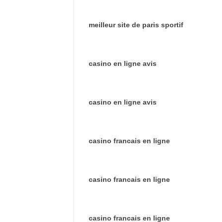
meilleur site de paris sportif
casino en ligne avis
casino en ligne avis
casino francais en ligne
casino francais en ligne
casino francais en ligne