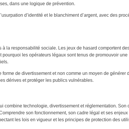
nses, dans une logique de prévention.
l’usurpation d’identité et le blanchiment d’argent, avec des pro
 à la responsabilité sociale. Les jeux de hasard comportent des
t pourquoi les opérateurs légaux sont tenus de promouvoir une 
iels.
une forme de divertissement et non comme un moyen de générer 
 les dérives et protéger les publics vulnérables.
i combine technologie, divertissement et réglementation. So
é. Comprendre son fonctionnement, son cadre légal et ses enjeux
ctant les lois en vigueur et les principes de protection des utili