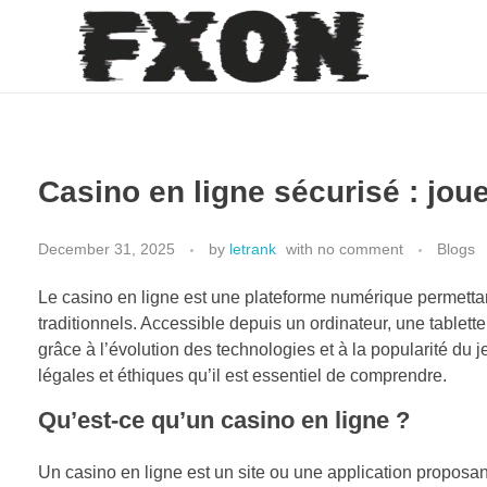
fxon
Casino en ligne sécurisé : jou
December 31, 2025
by
letrank
with
no comment
Blogs
Le casino en ligne est une plateforme numérique permettan
traditionnels. Accessible depuis un ordinateur, une tablett
grâce à l’évolution des technologies et à la popularité du j
légales et éthiques qu’il est essentiel de comprendre.
Qu’est-ce qu’un casino en ligne ?
Un casino en ligne est un site ou une application propos