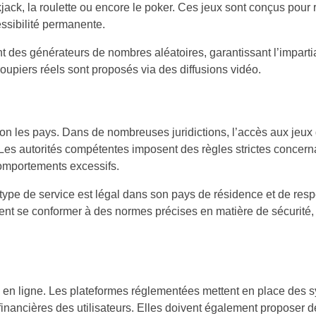
ack, la roulette ou encore le poker. Ces jeux sont conçus pour 
essibilité permanente.
ant des générateurs de nombres aléatoires, garantissant l’imparti
roupiers réels sont proposés via des diffusions vidéo.
lon les pays. Dans de nombreuses juridictions, l’accès aux jeux
es autorités compétentes imposent des règles strictes concerna
 comportements excessifs.
ce type de service est légal dans son pays de résidence et de resp
vent se conformer à des normes précises en matière de sécurité,
os en ligne. Les plateformes réglementées mettent en place des
financières des utilisateurs. Elles doivent également proposer d