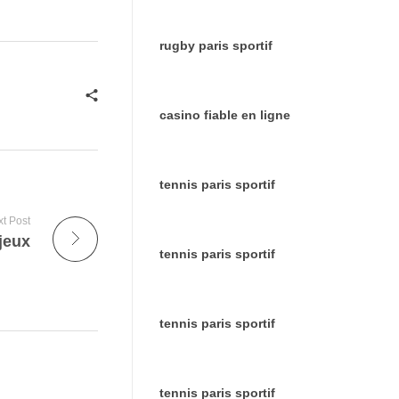
rugby paris sportif
casino fiable en ligne
tennis paris sportif
t Post
 jeux
tennis paris sportif
tennis paris sportif
tennis paris sportif