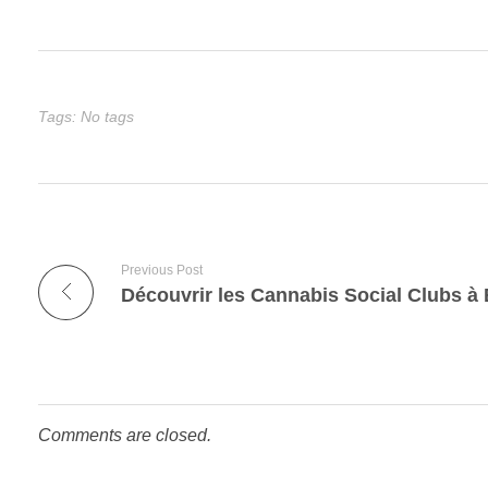
Tags: No tags
Previous Post
Comments are closed.