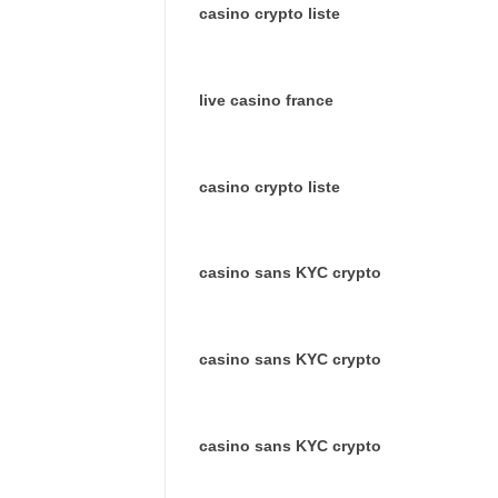
casino crypto liste
live casino france
casino crypto liste
casino sans KYC crypto
casino sans KYC crypto
casino sans KYC crypto