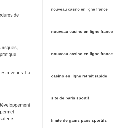
nouveau casino en ligne france
cédures de
nouveau casino en ligne france
 risques,
nouveau casino en ligne france
pratique
des revenus. La
casino en ligne retrait rapide
site de paris sportif
n développement
 permet
sateurs.
limite de gains paris sportifs