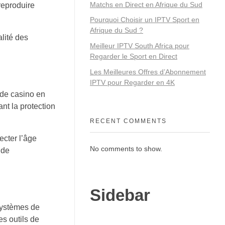
Matchs en Direct en Afrique du Sud
reproduire
Pourquoi Choisir un IPTV Sport en
Afrique du Sud ?
alité des
Meilleur IPTV South Africa pour
Regarder le Sport en Direct
Les Meilleures Offres d’Abonnement
IPTV pour Regarder en 4K
 de casino en
nt la protection
RECENT COMMENTS
ecter l’âge
No comments to show.
 de
Sidebar
 systèmes de
es outils de