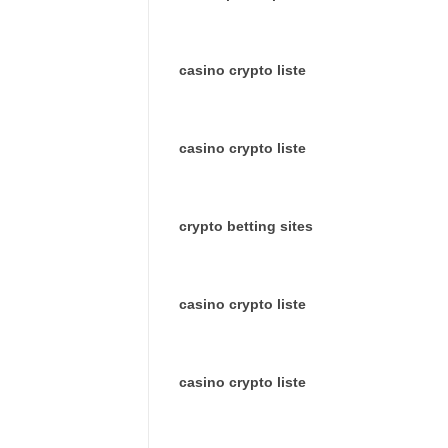
casino crypto liste
casino crypto liste
crypto betting sites
casino crypto liste
casino crypto liste