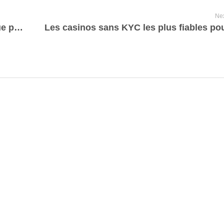
Nex
Comparatif des bookmakers en Belgique pour 2025