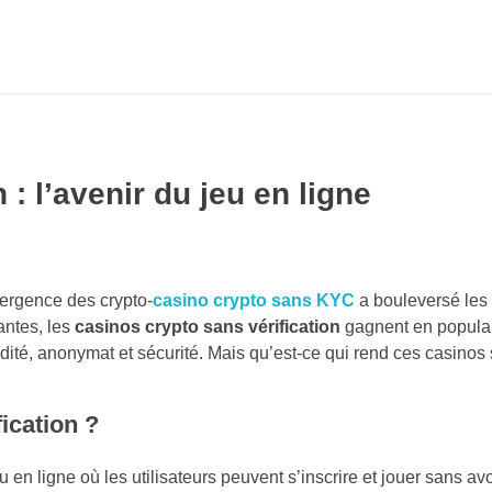
 : l’avenir du jeu en ligne
ergence des crypto-
casino crypto sans KYC
a bouleversé les
antes, les
casinos crypto sans vérification
gagnent en popular
dité, anonymat et sécurité. Mais qu’est-ce qui rend ces casinos si
ication ?
 en ligne où les utilisateurs peuvent s’inscrire et jouer sans avoi