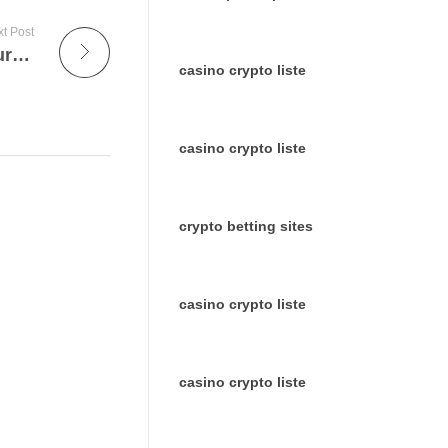
t Post
Les casinos sans KYC les plus fiables pour débutants
casino crypto liste
casino crypto liste
crypto betting sites
casino crypto liste
casino crypto liste