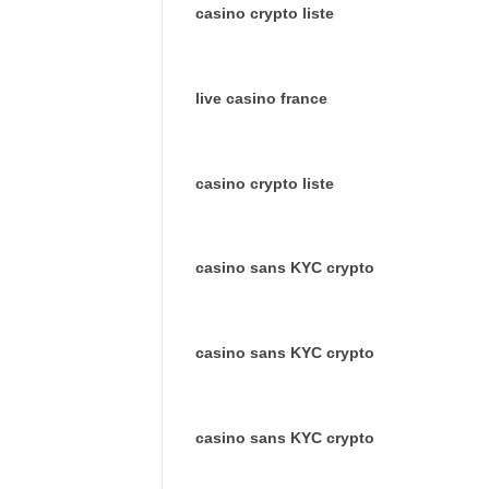
casino crypto liste
live casino france
casino crypto liste
casino sans KYC crypto
casino sans KYC crypto
casino sans KYC crypto