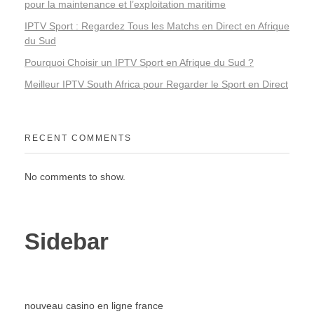
pour la maintenance et l’exploitation maritime
IPTV Sport : Regardez Tous les Matchs en Direct en Afrique
du Sud
Pourquoi Choisir un IPTV Sport en Afrique du Sud ?
Meilleur IPTV South Africa pour Regarder le Sport en Direct
RECENT COMMENTS
No comments to show.
Sidebar
nouveau casino en ligne france