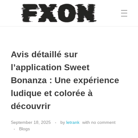
fxon
Avis détaillé sur
l’application Sweet
Bonanza : Une expérience
ludique et colorée à
découvrir
September 18, 2025
by
letrank
with
no comment
Blogs