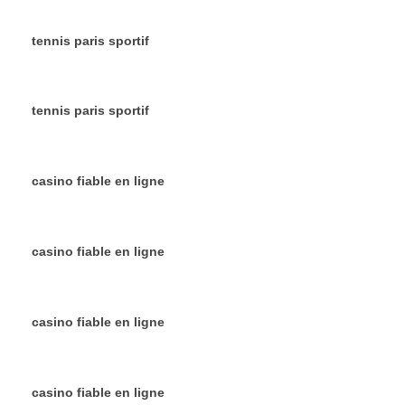
tennis paris sportif
tennis paris sportif
casino fiable en ligne
casino fiable en ligne
casino fiable en ligne
casino fiable en ligne