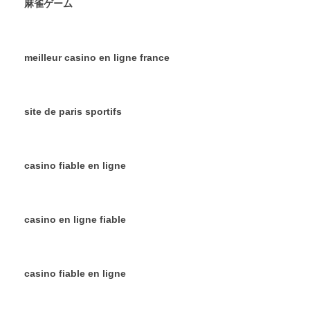
麻雀ゲーム
meilleur casino en ligne france
site de paris sportifs
casino fiable en ligne
casino en ligne fiable
casino fiable en ligne