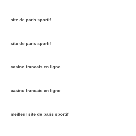
site de paris sportif
site de paris sportif
casino francais en ligne
casino francais en ligne
meilleur site de paris sportif