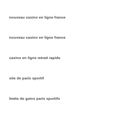
nouveau casino en ligne france
nouveau casino en ligne france
casino en ligne retrait rapide
site de paris sportif
limite de gains paris sportifs