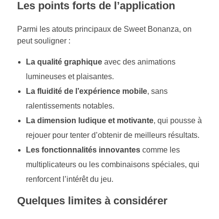
Les points forts de l’application
Parmi les atouts principaux de Sweet Bonanza, on
peut souligner :
La qualité graphique
avec des animations
lumineuses et plaisantes.
La fluidité de l’expérience mobile
, sans
ralentissements notables.
La dimension ludique et motivante
, qui pousse à
rejouer pour tenter d’obtenir de meilleurs résultats.
Les fonctionnalités innovantes
comme les
multiplicateurs ou les combinaisons spéciales, qui
renforcent l’intérêt du jeu.
Quelques limites à considérer